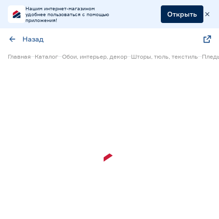
Нашим интернет-магазином
Открыть
удобнее пользоваться с помощью
приложения!
Назад
Главная
Каталог
Обои, интерьер, декор
Шторы, тюль, текстиль
Пледы
15% Бонус