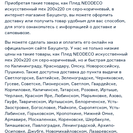
Приобретая такие товары, как Плед NEODECO
искусственный мех 200х220 см серо-коричневый, в
интернет-магазине Бауцентр, вы можете оформить
доставку или получить товар удобным для вас способом,
для этого ознакомьтесь с информацией о
доставке и
самовывозе
.
Вы можете сделать заказ и оплатить его онлайн на
официальном сайте Бауцентр. У нас не только низкие
цены на такие товары, как Плед NEODECO искусственный
мех 200х220 см серо-коричневый, но и быстрая доставка
по Калининграду, Краснодару, Омску, Новороссийску,
Пушкино. Также доступна доставка до пункта выдачи в
Светлогорске, Балтийске, Зеленоградске, Черняховске,
Гусеве, Советске, Пионерском, Светлом, Гвардейске,
Кормиловке, Каличинске, Татарске, Розовке, Иртыше,
Черлаке, Красном Яре, Любинском, Марьяновке, Азово,
Гауфе, Таврическом, Иртышском, Белореченске, Усть-
Заостровке, Богословке, Майкопе, Сыропятском, Усть-
Лабинске, Горьковском, Кропоткине, Нижней Омке,
Армавире, Москаленках, Кореновске, Шербакуле,
Тимашевске, Павлоградке, Ленинградской, Архипо-
Осиповке, Джубге, Новомихайловском, Лазаревском,