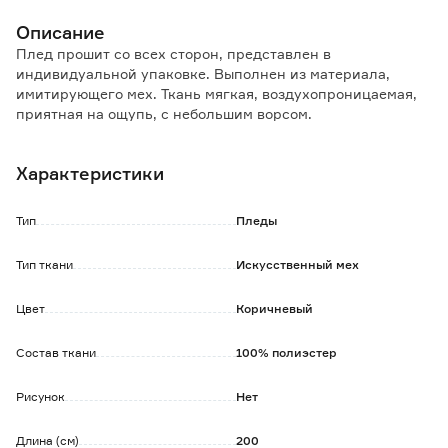
Описание
Плед прошит со всех сторон, представлен в
индивидуальной упаковке. Выполнен из материала,
имитирующего мех. Ткань мягкая, воздухопроницаемая,
приятная на ощупь, с небольшим ворсом.
Хорошо согревает и удерживает тепло, при этом ткань
пропускает воздух и не создает парникового эффекта.
Характеристики
Гипоаллергенный.
Особенности и преимущества:
Тип
Пледы
- не мнется, не линяет, не скатывается;
- износоустойчив, сохраняет форму после многократных
Тип ткани
Искусственный мех
стирок;
- быстро сохнет;
Цвет
Коричневый
- мягкий и приятный на ощупь;
- не выгорает.
Состав ткани
100% полиэстер
Обратите внимание:
Рекомендуется деликатный режим стирки при 30
Рисунок
Нет
градусах.
Длина (см)
200