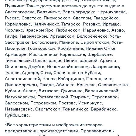
Пушкино. Также доступна доставка до пункта выдачи в
Светлогорске, Балтийске, Зеленоградске, Черняховске,
Гусеве, Советске, Пионерском, Светлом, Гвардейске,
Кормиловке, Каличинске, Татарске, Розовке, Иртыше,
Черлаке, Красном Яре, Любинском, Марьяновке, Азово,
Гауфе, Таврическом, Иртышском, Белореченске, Усть-
Заостровке, Богословке, Майкопе, Сыропятском, Усть-
Лабинске, Горьковском, Кропоткине, Нижней Омке,
Армавире, Москаленках, Кореновске, Шербакуле,
Тимашевске, Павлоградке, Ленинградской, Архипо-
Осиповке, Джубге, Новомихайловском, Лазаревском,
Туапсе, Адлере, Сочи, Славянске-на-Кубани,
Анастасиевской, Чанах, Кабардинке, Геленджике,
Дивноморском, Пшаде, Абинске, Крымске, Славянске-на-
Кубани, Анапе, Витязево, Джигинке, Варениковской,
Натухаевской, Гостагаевской, Темрюке, Переславле-
Залесском, Петровском, Ростове, Исилькуле,
Называевске, Саргатском, Тюкалинске, Барабинске,
Куйбышеве.
*Все характеристики и изображения товаров
предоставлены производителями. Производитель