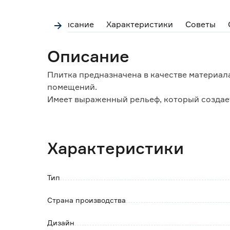
Описание
Характеристики
Советы
Описание
Плитка предназначена в качестве материал
помещений.
Имеет выраженный рельеф, который создае
интерьере.
Плитка изготовлена из гипса, не имеет запа
веществ, поэтому безопасна для экологии 
Характеристики
После укладки рекомендуется обработать
средствами, которые образуют на поверхн
насыщенные цвета и значительно облегчают
Тип
При желании плитку можно окрасить водоэ
Страна производства
Количество в упаковке (м2) 1
Количество в упаковке (шт) 27
Дизайн