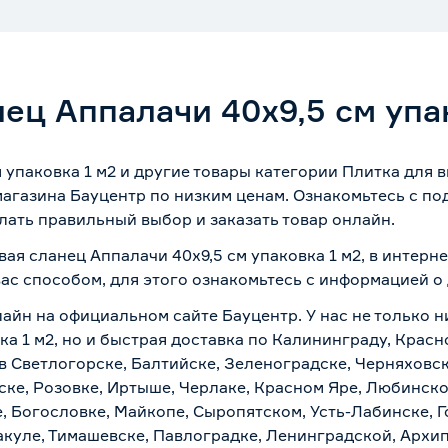
ец Аппалачи 40х9,5 см упа
 упаковка 1 м2 и другие товары категории Плитка для 
магазина Бауцентр по низким ценам. Ознакомьтесь с п
лать правильный выбор и заказать товар онлайн.
вая сланец Аппалачи 40х9,5 см упаковка 1 м2, в интер
вас способом, для этого ознакомьтесь с информацией о
лайн на официальном сайте Бауцентр. У нас не только н
ка 1 м2, но и быстрая доставка по Калининграду, Крас
в Светлогорске, Балтийске, Зеленоградске, Черняховске
ске, Розовке, Иртыше, Черлаке, Красном Яре, Любинском
, Богословке, Майкопе, Сыропятском, Усть-Лабинске, 
куле, Тимашевске, Павлоградке, Ленинградской, Архи