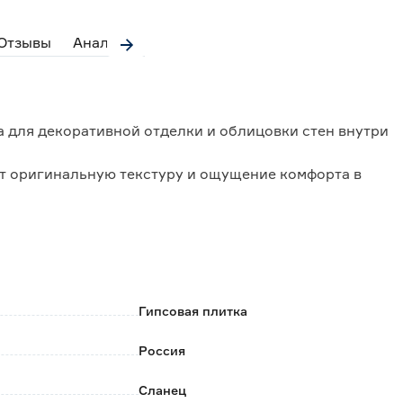
Отзывы
Аналоги
а для декоративной отделки и облицовки стен внутри
т оригинальную текстуру и ощущение комфорта в
ха, не токсична, не выделяет в атмосферу вредных
и здоровья человека.
 плитку специальными защитными гидрофобными
ости защитную пленку и придают поверхности более
 уход за ней.
Гипсовая плитка
мульсионной краской.
Россия
Сланец