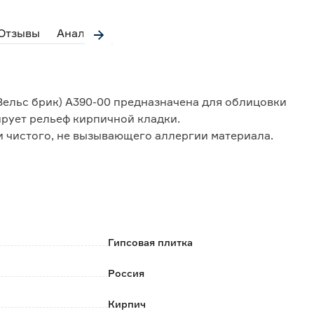
Отзывы
Аналоги
 Вельс брик) А390-00 предназначена для облицовки
рует рельеф кирпичной кладки.
и чистого, не вызывающего аллергии материала.
;
Гипсовая плитка
ециальный клей.
Россия
Кирпич