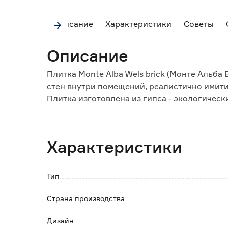
Описание
Характеристики
Советы
Описание
Плитка Monte Alba Wels brick (Монте Альба
стен внутри помещений, реалистично имити
Плитка изготовлена из гипса - экологическ
Количество в упаковке (м2) 0.75
Количество в упаковке (шт) 44
Характеристики
Особенности и преимущества:
- негорючий экологически чистый материал
Тип
- легко поддается механической обработке;
- при укладке необходимо использовать сп
Страна производства
Обратите внимание:
Дизайн