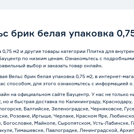
с брик белая упаковка 0,7
 0,75 м2 и другие товары категории Плитка для внутре
Бауцентр по низким ценам. Ознакомьтесь с подробными
равильный выбор и заказать товар онлайн.
вая Вельс брик белая упаковка 0,75 м2, в интернет-ма
вас способом, для этого ознакомьтесь с информацией о
лайн на официальном сайте Бауцентр. У нас не только н
2, но и быстрая доставка по Калининграду, Краснодару
логорске, Балтийске, Зеленоградске, Черняховске, Гусе
ске, Розовке, Иртыше, Черлаке, Красном Яре, Любинском
, Богословке, Майкопе, Сыропятском, Усть-Лабинске, 
куле, Тимашевске, Павлоградке, Ленинградской, Архи