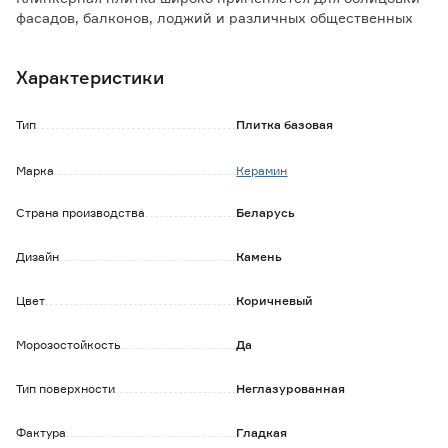
фасадов, балконов, лоджий и различных общественных
мест.
Плитка придает эстетичный вид, защищает конструкции
Характеристики
фасада от неблагоприятного воздействия окружающей
среды.
Тип
Плитка базовая
Уважаемые покупатели! Обратите внимание: продажа и
возврат данного товара осуществляется только целыми
Марка
Керамин
упаковками.
Страна производства
Беларусь
Дизайн
Камень
Цвет
Коричневый
Морозостойкость
Да
Тип поверхности
Неглазурованная
Фактура
Гладкая