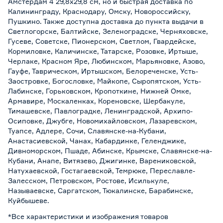
Амстердам 4 29,8х29,8 см, но и быстрая доставка по
Калининграду, Краснодару, Омску, Новороссийску,
Пушкино. Также доступна доставка до пункта выдачи в
Светлогорске, Балтийске, Зеленоградске, Черняховске,
Гусеве, Советске, Пионерском, Светлом, Гвардейске,
Кормиловке, Каличинске, Татарске, Розовке, Иртыше,
Черлаке, Красном Яре, Любинском, Марьяновке, Азово,
Гауфе, Таврическом, Иртышском, Белореченске, Усть-
Заостровке, Богословке, Майкопе, Сыропятском, Усть-
Лабинске, Горьковском, Кропоткине, Нижней Омке,
Армавире, Москаленках, Кореновске, Шербакуле,
Тимашевске, Павлоградке, Ленинградской, Архипо-
Осиповке, Джубге, Новомихайловском, Лазаревском,
Туапсе, Адлере, Сочи, Славянске-на-Кубани,
Анастасиевской, Чанах, Кабардинке, Геленджике,
Дивноморском, Пшаде, Абинске, Крымске, Славянске-на-
Кубани, Анапе, Витязево, Джигинке, Варениковской,
Натухаевской, Гостагаевской, Темрюке, Переславле-
Залесском, Петровском, Ростове, Исилькуле,
Называевске, Саргатском, Тюкалинске, Барабинске,
Куйбышеве.
*Все характеристики и изображения товаров