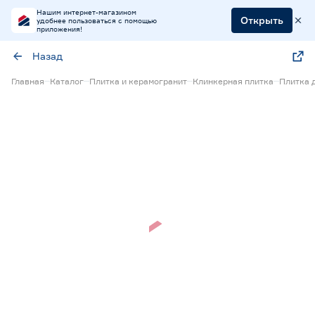
Нашим интернет-магазином
Открыть
удобнее пользоваться с помощью
приложения!
Назад
Главная
Каталог
Плитка и керамогранит
Клинкерная плитка
Плитка 