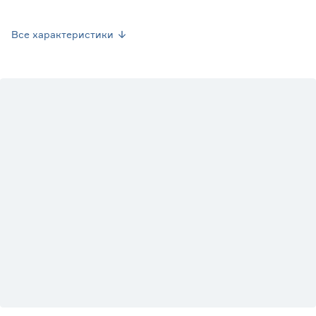
Количество в упаковке (шт)
17
Все характеристики
Количество в упаковке (м2)
1.51
Размер (см)
29,8х29,8
Толщина (мм)
7
Длина (мм)
298
Ширина (мм)
298
Вес брутто (кг)
17.6