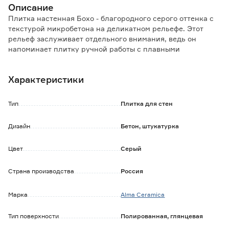
Описание
Плитка настенная Бохо - благородного серого оттенка с
текстурой микробетона на деликатном рельефе. Этот
рельеф заслуживает отдельного внимания, ведь он
напоминает плитку ручной работы с плавными
впадинами, возвышениями и сглаженными краями.
Используется для отделки стен внутри помещений.
Характеристики
Плитка подойдет как для ванной комнаты, так и для
оформления кухонного фартука.
Вдохновением для создания этой коллекции послужил
Тип
Плитка для стен
Бохо стиль в интерьере, который сочетает в себе много
предметов декора, цветов и фактур.
Дизайн
Бетон, штукатурка
Коллекция плитки Бохо Alma Ceramica, состоит из
четырех разных текстур в одинаковом формате, которые
Цвет
Серый
сочетаются и дополняют друг друга.
Особенности и преимущества:
Страна производства
Россия
- современный дизайн;
- покрытие устойчиво к влаге, не впитывает загрязнения;
Марка
Alma Ceramica
- за поверхностью легко ухаживать.
Тип поверхности
Полированная, глянцевая
Обратите внимание: