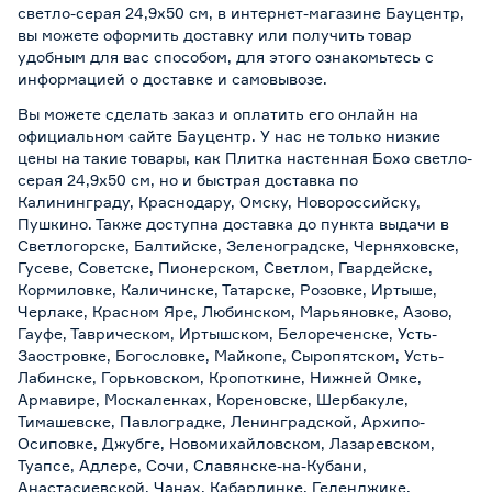
светло-серая 24,9х50 см, в интернет-магазине Бауцентр,
вы можете оформить доставку или получить товар
удобным для вас способом, для этого ознакомьтесь с
информацией о
доставке и самовывозе
.
Вы можете сделать заказ и оплатить его онлайн на
официальном сайте Бауцентр. У нас не только низкие
цены на такие товары, как Плитка настенная Бохо светло-
серая 24,9х50 см, но и быстрая доставка по
Калининграду, Краснодару, Омску, Новороссийску,
Пушкино. Также доступна доставка до пункта выдачи в
Светлогорске, Балтийске, Зеленоградске, Черняховске,
Гусеве, Советске, Пионерском, Светлом, Гвардейске,
Кормиловке, Каличинске, Татарске, Розовке, Иртыше,
Черлаке, Красном Яре, Любинском, Марьяновке, Азово,
Гауфе, Таврическом, Иртышском, Белореченске, Усть-
Заостровке, Богословке, Майкопе, Сыропятском, Усть-
Лабинске, Горьковском, Кропоткине, Нижней Омке,
Армавире, Москаленках, Кореновске, Шербакуле,
Тимашевске, Павлоградке, Ленинградской, Архипо-
Осиповке, Джубге, Новомихайловском, Лазаревском,
Туапсе, Адлере, Сочи, Славянске-на-Кубани,
Анастасиевской, Чанах, Кабардинке, Геленджике,