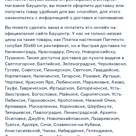
магазине Бауцентр, вы можете оформить доставку или
получить товар удобным для вас способом, для этого
ознакомьтесь с информацией о
доставке и самовывозе
.
Вы можете сделать заказ и оплатить его онлайн на
официальном сайте Бауцентр. У нас не только низкие
цены на такие товары, как Плитка настенная Пигменто
голубая 30х60 см ректификат, но и быстрая доставка по
Калининграду, Краснодару, Омску, Новороссийску,
Пушкино. Также доступна доставка до пункта выдачи в
Светлогорске, Балтийске, Зеленоградске, Черняховске,
Гусеве, Советске, Пионерском, Светлом, Гвардейске,
Кормиловке, Каличинске, Татарске, Розовке, Иртыше,
Черлаке, Красном Яре, Любинском, Марьяновке, Азово,
Гауфе, Таврическом, Иртышском, Белореченске, Усть-
Заостровке, Богословке, Майкопе, Сыропятском, Усть-
Лабинске, Горьковском, Кропоткине, Нижней Омке,
Армавире, Москаленках, Кореновске, Шербакуле,
Тимашевске, Павлоградке, Ленинградской, Архипо-
Осиповке, Джубге, Новомихайловском, Лазаревском,
Туапсе, Адлере, Сочи, Славянске-на-Кубани,
Анастасиевской, Чанах, Кабардинке, Геленджике,