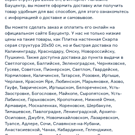
Бауцентр, вы можете оформить доставку или получить
товар удобным для вас способом, для этого ознакомьтесь
с информацией о
доставке и самовывозе
.
Вы можете сделать заказ и оплатить его онлайн на
официальном сайте Бауцентр. У нас не только низкие
цены на такие товары, как Плитка настенная Скарпа
серая структура 20х50 см, но и быстрая доставка по
Калининграду, Краснодару, Омску, Новороссийску,
Пушкино. Также доступна доставка до пункта выдачи в
Светлогорске, Балтийске, Зеленоградске, Черняховске,
Гусеве, Советске, Пионерском, Светлом, Гвардейске,
Кормиловке, Каличинске, Татарске, Розовке, Иртыше,
Черлаке, Красном Яре, Любинском, Марьяновке, Азово,
Гауфе, Таврическом, Иртышском, Белореченске, Усть-
Заостровке, Богословке, Майкопе, Сыропятском, Усть-
Лабинске, Горьковском, Кропоткине, Нижней Омке,
Армавире, Москаленках, Кореновске, Шербакуле,
Тимашевске, Павлоградке, Ленинградской, Архипо-
Осиповке, Джубге, Новомихайловском, Лазаревском,
Туапсе, Адлере, Сочи, Славянске-на-Кубани,
Анастасиевской, Чанах, Кабардинке, Геленджике,