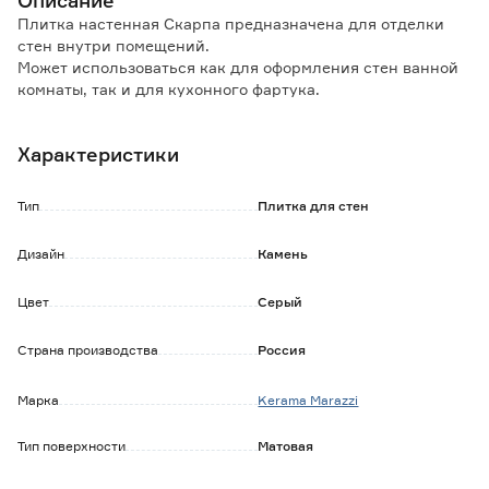
Описание
Плитка настенная Скарпа предназначена для отделки
стен внутри помещений.
Может использоваться как для оформления стен ванной
комнаты, так и для кухонного фартука.
Особенности и преимущества:
Характеристики
- за кафельной поверхностью легко ухаживать;
- покрытие устойчиво к влаге, не впитывает загрязнения.
Тип
Плитка для стен
Обратите внимание:
Продажа и возврат данного товара осуществляется
Дизайн
Камень
только целыми упаковками.
Претензии по качеству товара принимаются до укладки
Цвет
Серый
плитки.
Тон (оттенок) и калибр плитки может отличаться от
партии к партии.
Страна производства
Россия
Цветопередача зависит от индивидуальных настроек
вашего устройства.
Марка
Kerama Marazzi
Цвет товара на экране может отличаться от реального.
Цвет плитки может изменяться в зависимости от
Тип поверхности
Матовая
окружающего освещения.