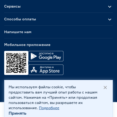
Сервисы
Способы оплаты
Напишите нам
Мобильное приложение
Мы используем файлы cookie, чтобы
ООО «Бауцентр Рус» 2004 -
2026
, 236029, г. Калининград,
предоставить вам лучший опыт работы с нашим
ул. А.Невского, 205. ИНН 7702596813, КПП 390601001 ©
сайтом. Нажимая на «Принять» или продолжая
Все права защищены
пользоваться сайтом, вы разрешаете их
Политика обработки персональных данных
использование.
Подробнее
Правовая информация
Принять
Главная
Каталог
Корзина
Профиль
Охрана труда