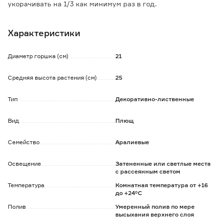
укорачивать на 1/3 как минимум раз в год.
Стрижка стимулирует рост боковых побегов.
Необходимо регулярное опрыскивание мягкой водой.
Характеристики
Нуждается в подкормках, подойдет универсальное
комплексное минеральное удобрение.
Диаметр горшка (см)
21
Средняя высота растения (см)
25
Тип
Декоративно-лиственные
Вид
Плющ
Семейство
Аралиевые
Освещение
Затененные или светлые места
с рассеянным светом
Температура
Комнатная температура от +16
до +24°C
Полив
Умеренный полив по мере
высыхания верхнего слоя