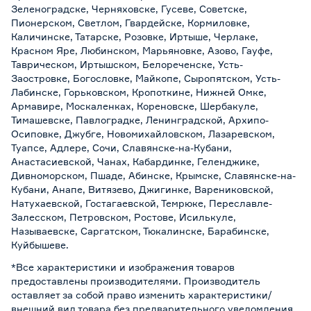
Зеленоградске, Черняховске, Гусеве, Советске,
Пионерском, Светлом, Гвардейске, Кормиловке,
Каличинске, Татарске, Розовке, Иртыше, Черлаке,
Красном Яре, Любинском, Марьяновке, Азово, Гауфе,
Таврическом, Иртышском, Белореченске, Усть-
Заостровке, Богословке, Майкопе, Сыропятском, Усть-
Лабинске, Горьковском, Кропоткине, Нижней Омке,
Армавире, Москаленках, Кореновске, Шербакуле,
Тимашевске, Павлоградке, Ленинградской, Архипо-
Осиповке, Джубге, Новомихайловском, Лазаревском,
Туапсе, Адлере, Сочи, Славянске-на-Кубани,
Анастасиевской, Чанах, Кабардинке, Геленджике,
Дивноморском, Пшаде, Абинске, Крымске, Славянске-на-
Кубани, Анапе, Витязево, Джигинке, Варениковской,
Натухаевской, Гостагаевской, Темрюке, Переславле-
Залесском, Петровском, Ростове, Исилькуле,
Называевске, Саргатском, Тюкалинске, Барабинске,
Куйбышеве.
*Все характеристики и изображения товаров
предоставлены производителями. Производитель
оставляет за собой право изменить характеристики/
внешний вид товара без предварительного уведомления