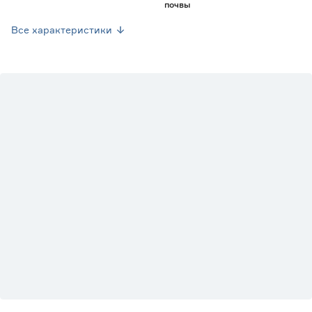
почвы
Грунт
Плодородный и рыхлый грунт
с нейтральным pH (6-6,5)
Все характеристики
Марка
Агрокомбинат Московский
Страна производства
Россия
Вес брутто (кг)
1.5