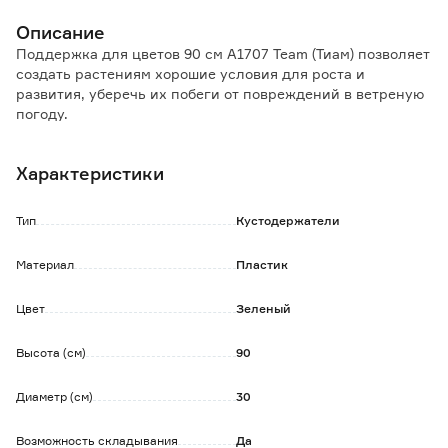
Описание
Поддержка для цветов 90 см A1707 Team (Тиам) позволяет
создать растениям хорошие условия для роста и
развития, уберечь их побеги от повреждений в ветреную
погоду.
Разборная конструкция состоит из трех опор высотой 90
см и четырех колец различного диаметра.
Характеристики
В собранном виде самое маленькое кольцо находится
возле земли, а самое большое сверху.
Размер колец: 22, 26, 28 и 30 см.
Тип
Кустодержатели
Материал
Пластик
Цвет
Зеленый
Высота (см)
90
Диаметр (см)
30
Возможность складывания
Да