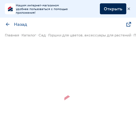
Нашим интернет-магазином
Открыть
удобнее пользоваться с помощью
приложения!
Назад
Главная
Каталог
Сад
Горшки для цветов, аксессуары для растений
П