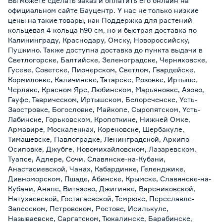
Вы можете сделать заказ и оплатить его онлайн на
официальном сайте Бауцентр. У нас не только низкие
цены на такие товары, как Поддержка для растений
кольцевая 4 кольца h90 см, но и быстрая доставка по
Калининграду, Краснодару, Омску, Новороссийску,
Пушкино. Также доступна доставка до пункта выдачи в
Светлогорске, Балтийске, Зеленоградске, Черняховске,
Гусеве, Советске, Пионерском, Светлом, Гвардейске,
Кормиловке, Каличинске, Татарске, Розовке, Иртыше,
Черлаке, Красном Яре, Любинском, Марьяновке, Азово,
Гауфе, Таврическом, Иртышском, Белореченске, Усть-
Заостровке, Богословке, Майкопе, Сыропятском, Усть-
Лабинске, Горьковском, Кропоткине, Нижней Омке,
Армавире, Москаленках, Кореновске, Шербакуле,
Тимашевске, Павлоградке, Ленинградской, Архипо-
Осиповке, Джубге, Новомихайловском, Лазаревском,
Туапсе, Адлере, Сочи, Славянске-на-Кубани,
Анастасиевской, Чанах, Кабардинке, Геленджике,
Дивноморском, Пшаде, Абинске, Крымске, Славянске-на-
Кубани, Анапе, Витязево, Джигинке, Варениковской,
Натухаевской, Гостагаевской, Темрюке, Переславле-
Залесском, Петровском, Ростове, Исилькуле,
Называевске, Саргатском, Тюкалинске, Барабинске,