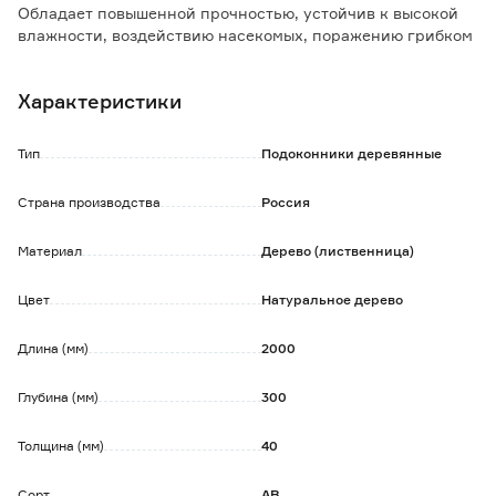
Обладает повышенной прочностью, устойчив к высокой
влажности, воздействию насекомых, поражению грибком
и образованию плесени.
Характеристики
Не имеет защитного слоя - рекомендуется обработка
специализированными средствами для защиты дерева.
Тип
Подоконники деревянные
Изделие имеет длину 2 метра и продаётся поштучно.
Страна производства
Россия
Материал
Дерево (лиственница)
Цвет
Натуральное дерево
Длина (мм)
2000
Глубина (мм)
300
Толщина (мм)
40
Сорт
АВ