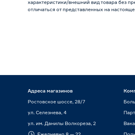
характеристики/внешний вид товара без пре
отличаться от представленных на настояще
Адреса магазинов
Ком
Ростовское шоссе, 28/7
Боль
ул. Селезнева, 4
Пар
ул. им. Данилы Волкореза, 2
Вак
Ежедневно 8 — 22
Пол