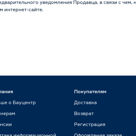
дварительного уведомления Продавца, в связи с чем, н
м интернет-сайте.
пания
Покупателям
ше о Бауцентр
Доставка
тнерам
Возврат
ансии
Регистрация
итика информационной
Оформление заказа