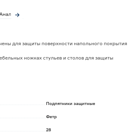
Аналоги
чены для защиты поверхности напольного покрытия
ебельных ножках стульев и столов для защиты
леума, паркета, ламината, мрамора, натурального
с гвоздем устанавливается только после
 мебельной ножке.
Подпятники защитные
;
Фетр
 царапин и повреждений;
дежное крепление к поверхности основания.
28