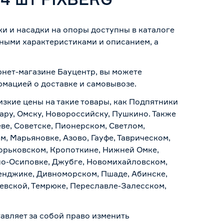
и и насадки на опоры доступны в каталоге
ными характеристиками и описанием, а
рнет-магазине Бауцентр, вы можете
ормацией о
доставке и самовывозе
.
изкие цены на такие товары, как Подпятники
ару, Омску, Новороссийску, Пушкино. Также
ве, Советске, Пионерском, Светлом,
, Марьяновке, Азово, Гауфе, Таврическом,
Горьковском, Кропоткине, Нижней Омке,
по-Осиповке, Джубге, Новомихайловском,
ленджике, Дивноморском, Пшаде, Абинске,
аевской, Темрюке, Переславле-Залесском,
авляет за собой право изменить