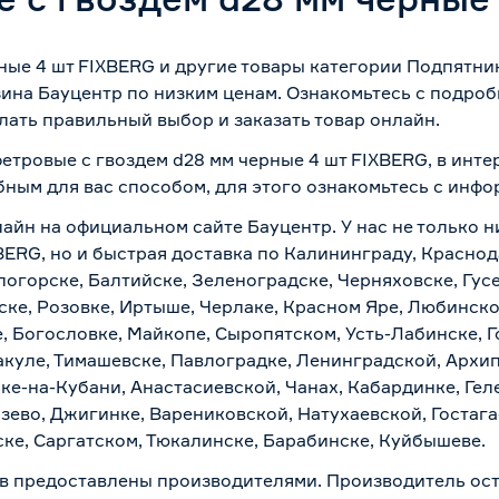
ные 4 шт FIXBERG и другие товары категории Подпятник
ина Бауцентр по низким ценам. Ознакомьтесь с подроб
лать правильный выбор и заказать товар онлайн.
етровые с гвоздем d28 мм черные 4 шт FIXBERG, в инте
бным для вас способом, для этого ознакомьтесь с инф
лайн на официальном сайте Бауцентр. У нас не только н
BERG, но и быстрая доставка по Калининграду, Краснод
логорске, Балтийске, Зеленоградске, Черняховске, Гусе
ске, Розовке, Иртыше, Черлаке, Красном Яре, Любинском
, Богословке, Майкопе, Сыропятском, Усть-Лабинске, 
куле, Тимашевске, Павлоградке, Ленинградской, Архи
ске-на-Кубани, Анастасиевской, Чанах, Кабардинке, Ге
зево, Джигинке, Варениковской, Натухаевской, Гостаг
ске, Саргатском, Тюкалинске, Барабинске, Куйбышеве.
в предоставлены производителями. Производитель ост