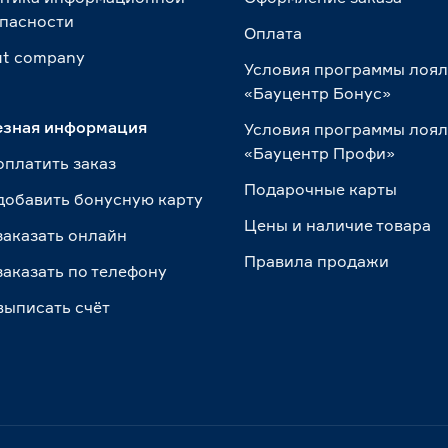
пасности
Оплата
t сompany
Условия программы лоя
«Бауцентр Бонус»
езная информация
Условия программы лоя
«Бауцентр Профи»
оплатить заказ
Подарочные карты
добавить бонусную карту
Цены и наличие товара
заказать онлайн
Правила продажи
заказать по телефону
выписать счёт