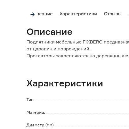
Описание
Характеристики
Отзывы
Описание
Подпятники мебельные FIXBERG предназна
от царапин и повреждений.
Протекторы закрепляются на деревянных м
напольного покрытия от повреждений: лино
камня.
Фетровый подпятник круглой формы d28 мм 
Характеристики
предварительного сверления основания на
Особенности и преимущества:
Тип
- могут применяться дома и в офисе;
- при перестановке мебели приглушают звук
Материал
- надежная защита напольного покрытия от
- фетровая основа с гвоздем обеспечит на
Диаметр (мм)