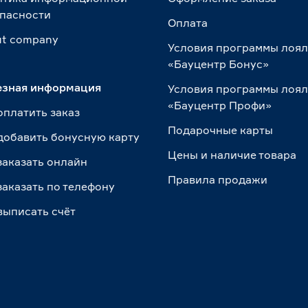
пасности
Оплата
t сompany
Условия программы лоя
«Бауцентр Бонус»
езная информация
Условия программы лоя
«Бауцентр Профи»
оплатить заказ
Подарочные карты
добавить бонусную карту
Цены и наличие товара
заказать онлайн
Правила продажи
заказать по телефону
выписать счёт