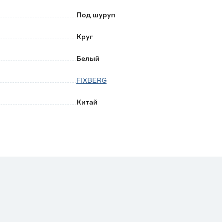
 удалены и заменены.
Под шуруп
Круг
Белый
FIXBERG
Китай
0.032