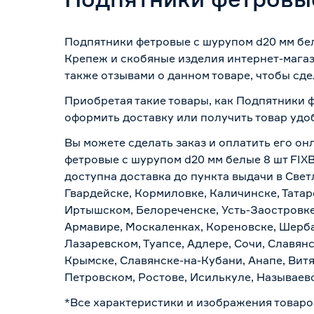
Подпятники фетровые с шурупом d20 мм бел
Крепеж и скобяные изделия интернет-магаз
также отзывами о данном товаре, чтобы сде
Приобретая такие товары, как Подпятники 
оформить доставку или получить товар удо
Вы можете сделать заказ и оплатить его он
фетровые с шурупом d20 мм белые 8 шт FIXB
доступна доставка до пункта выдачи в Свет
Гвардейске, Кормиловке, Каличинске, Татар
Иртышском, Белореченске, Усть-Заостровке
Армавире, Москаленках, Кореновске, Шерба
Лазаревском, Туапсе, Адлере, Сочи, Славян
Крымске, Славянске-на-Кубани, Анапе, Витя
Петровском, Ростове, Исилькуле, Называев
*Все характеристики и изображения товаро