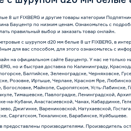
ые 8 шт FIXBERG и другие товары категории Подпятник
ина Бауцентр по низким ценам. Ознакомьтесь с подроб
лать правильный выбор и заказать товар онлайн.
фетровые с шурупом d20 мм белые 8 шт FIXBERG, в инте
бным для вас способом, для этого ознакомьтесь с инф
лайн на официальном сайте Бауцентр. У нас не только н
ERG, но и быстрая доставка по Калининграду, Краснод
логорске, Балтийске, Зеленоградске, Черняховске, Гусе
ске, Розовке, Иртыше, Черлаке, Красном Яре, Любинском
, Богословке, Майкопе, Сыропятском, Усть-Лабинске, 
куле, Тимашевске, Павлоградке, Ленинградской, Архи
ске-на-Кубани, Анастасиевской, Чанах, Кабардинке, Ге
зево, Джигинке, Варениковской, Натухаевской, Гостаг
ске, Саргатском, Тюкалинске, Барабинске, Куйбышеве.
в предоставлены производителями. Производитель ост