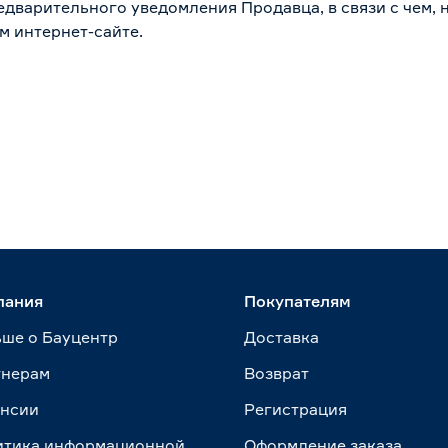
дварительного уведомления Продавца, в связи с чем, н
м интернет-сайте.
пания
Покупателям
ше о Бауцентр
Доставка
тнерам
Возврат
ансии
Регистрация
итика информационной
Оформление заказа