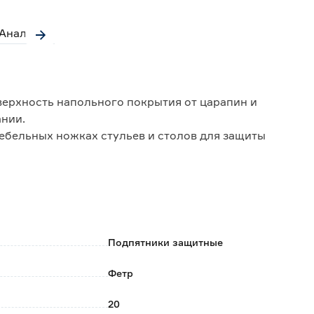
Аналоги
ерхность напольного покрытия от царапин и
ании.
ебельных ножках стульев и столов для защиты
леума, паркета, ламината, мрамора, натурального
ой круглой формы d20 мм и шурупом для фиксации
ьного сверления основания на мебельной ножке.
Подпятники защитные
;
Фетр
 царапин и повреждений;
адежное крепление к поверхности основания;
20