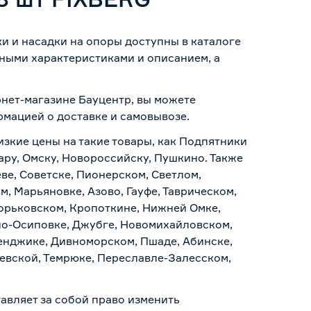
и и насадки на опоры доступны в каталоге
ными характеристиками и описанием, а
рнет-магазине Бауцентр, вы можете
ормацией о
доставке и самовывозе
.
изкие цены на такие товары, как Подпятники
ару, Омску, Новороссийску, Пушкино. Также
ве, Советске, Пионерском, Светлом,
, Марьяновке, Азово, Гауфе, Таврическом,
Горьковском, Кропоткине, Нижней Омке,
по-Осиповке, Джубге, Новомихайловском,
ленджике, Дивноморском, Пшаде, Абинске,
аевской, Темрюке, Переславле-Залесском,
авляет за собой право изменить