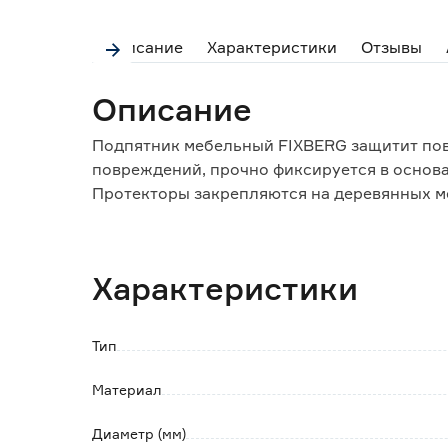
Описание
Характеристики
Отзывы
Описание
Подпятник мебельный FIXBERG защитит пов
повреждений, прочно фиксируется в основ
Протекторы закрепляются на деревянных м
напольного покрытия от повреждений: лино
камня.
Войлочный подпятник с пластиковой основ
Характеристики
устанавливается только после предварител
Особенности и преимущества:
Тип
- могут применяться дома и в офисе;
- при перестановке мебели приглушают звук
Материал
- надежная защита напольного покрытия от
- войлочная основа с шурупом обеспечит н
Диаметр (мм)