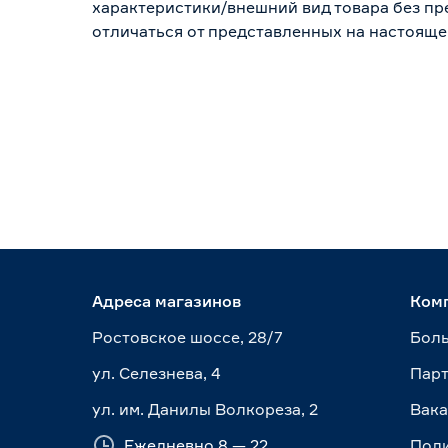
характеристики/внешний вид товара без пре
отличаться от представленных на настояще
Адреса магазинов
Ком
Ростовское шоссе, 28/7
Боль
ул. Селезнева, 4
Пар
ул. им. Данилы Волкореза, 2
Вак
Ежедневно 8 — 22
Пол