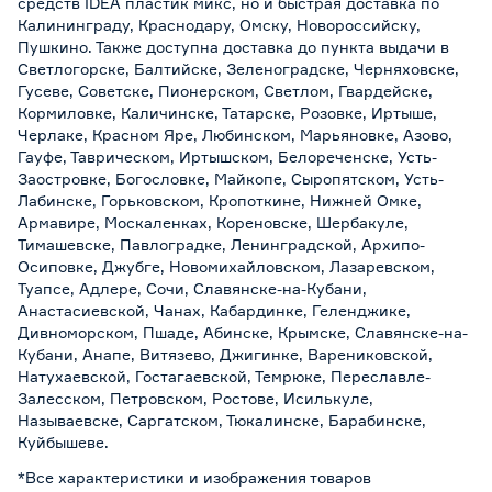
средств IDEA пластик микс, но и быстрая доставка по
Калининграду, Краснодару, Омску, Новороссийску,
Пушкино. Также доступна доставка до пункта выдачи в
Светлогорске, Балтийске, Зеленоградске, Черняховске,
Гусеве, Советске, Пионерском, Светлом, Гвардейске,
Кормиловке, Каличинске, Татарске, Розовке, Иртыше,
Черлаке, Красном Яре, Любинском, Марьяновке, Азово,
Гауфе, Таврическом, Иртышском, Белореченске, Усть-
Заостровке, Богословке, Майкопе, Сыропятском, Усть-
Лабинске, Горьковском, Кропоткине, Нижней Омке,
Армавире, Москаленках, Кореновске, Шербакуле,
Тимашевске, Павлоградке, Ленинградской, Архипо-
Осиповке, Джубге, Новомихайловском, Лазаревском,
Туапсе, Адлере, Сочи, Славянске-на-Кубани,
Анастасиевской, Чанах, Кабардинке, Геленджике,
Дивноморском, Пшаде, Абинске, Крымске, Славянске-на-
Кубани, Анапе, Витязево, Джигинке, Варениковской,
Натухаевской, Гостагаевской, Темрюке, Переславле-
Залесском, Петровском, Ростове, Исилькуле,
Называевске, Саргатском, Тюкалинске, Барабинске,
Куйбышеве.
*Все характеристики и изображения товаров