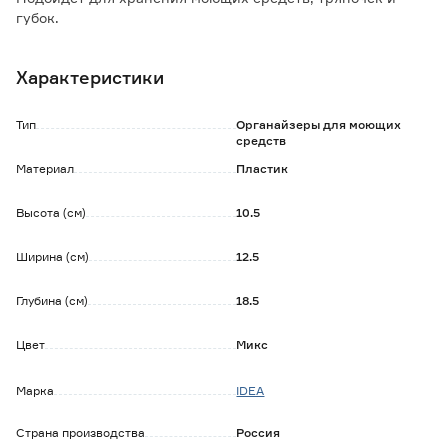
губок.
Впишется в любой интерьер ванной или кухни.
Характеристики
Особенности и преимущества:
- изделие имеет разборную конструкцию;
- устойчива к повышенной влажности;
Тип
Органайзеры для моющих
- поверхность легко отмывается.
средств
Материал
Пластик
Обратите внимание:
Товар продается в ассортименте.
Высота (см)
10.5
При заказе через интернет-магазин выбор цвета не
предусмотрен, поставка зависит от наличия товара на
складе.
Ширина (см)
12.5
Глубина (см)
18.5
Цвет
Микс
Марка
IDEA
Страна производства
Россия