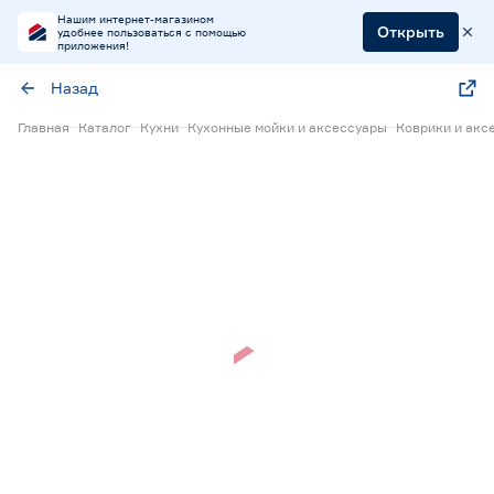
Нашим интернет-магазином
Открыть
удобнее пользоваться с помощью
приложения!
Назад
Главная
Каталог
Кухни
Кухонные мойки и аксессуары
Коврики и акс