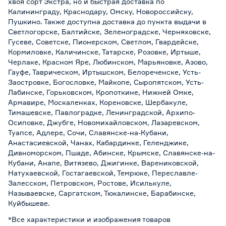
хвоя сорт Экстра, но и быстрая доставка по
Калининграду, Краснодару, Омску, Новороссийску,
Пушкино. Также доступна доставка до пункта выдачи в
Светлогорске, Балтийске, Зеленоградске, Черняховске,
Гусеве, Советске, Пионерском, Светлом, Гвардейске,
Кормиловке, Каличинске, Татарске, Розовке, Иртыше,
Черлаке, Красном Яре, Любинском, Марьяновке, Азово,
Гауфе, Таврическом, Иртышском, Белореченске, Усть-
Заостровке, Богословке, Майкопе, Сыропятском, Усть-
Лабинске, Горьковском, Кропоткине, Нижней Омке,
Армавире, Москаленках, Кореновске, Шербакуле,
Тимашевске, Павлоградке, Ленинградской, Архипо-
Осиповке, Джубге, Новомихайловском, Лазаревском,
Туапсе, Адлере, Сочи, Славянске-на-Кубани,
Анастасиевской, Чанах, Кабардинке, Геленджике,
Дивноморском, Пшаде, Абинске, Крымске, Славянске-на-
Кубани, Анапе, Витязево, Джигинке, Варениковской,
Натухаевской, Гостагаевской, Темрюке, Переславле-
Залесском, Петровском, Ростове, Исилькуле,
Называевске, Саргатском, Тюкалинске, Барабинске,
Куйбышеве.
*Все характеристики и изображения товаров