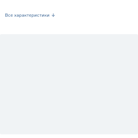
для дерева.
Страна производства
Россия
Все характеристики
Вес брутто (кг)
1.62