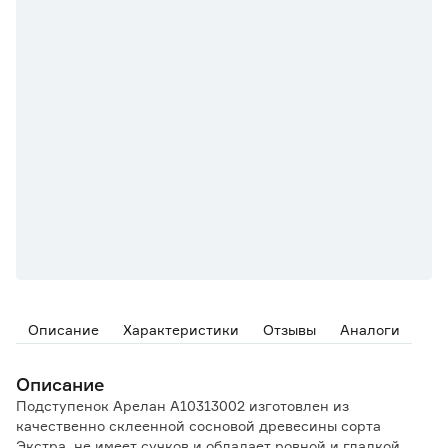
Описание
Характеристики
Отзывы
Аналоги
Описание
Подступенок Арелан А10313002 изготовлен из
качественно склеенной сосновой древесины сорта
Экстра, не имеет сучков и обладает ровной и гладкой