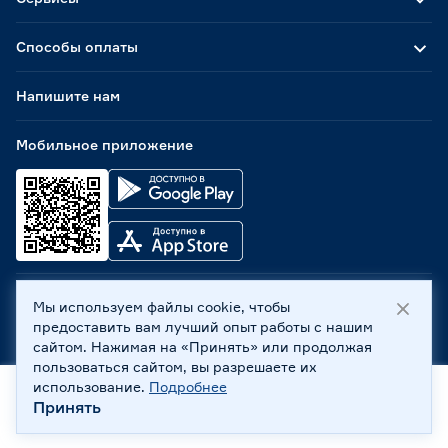
Способы оплаты
Напишите нам
Мобильное приложение
Мы используем файлы cookie, чтобы
ООО «Бауцентр Рус» 2004 -
2026
, 236029, г. Калининград,
предоставить вам лучший опыт работы с нашим
ул. А.Невского, 205. ИНН 7702596813, КПП 390601001 ©
сайтом. Нажимая на «Принять» или продолжая
Все права защищены
пользоваться сайтом, вы разрешаете их
Политика обработки персональных данных
использование.
Подробнее
Правовая информация
Принять
Главная
Каталог
Корзина
Профиль
Охрана труда