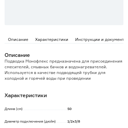
Описание
Характеристики
Инструкции и документы
Описание
Подводка Монофлекс предназначена для присоединения
смесителей, смывных бачков и водонагревателей.
Используется в качестве подводящей трубки для
холодной и горячей воды при проведении
сантехнических и монтажных работ.
Внутренний шланг изделия выполнен из нетоксичного
Характеристики
каучука с высокой термо- и износостойкостью. Материал
внешней оплетки - нержавеющая сталь из 7 нитей
толщиной 0,18 мм. Материал гайки и штуцера - латунь.
Длина (см)
50
Диаметр подключения (дюйм)
1/2x3/8