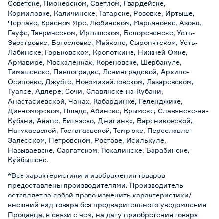
Советске, Пионерском, Светлом, Гвардейске,
Кормиловке, Каличинске, Татарске, Розовке, Иртыше,
Черлаке, Красном Яре, Любинском, Марьяновке, Азово,
Гауфе, Таврическом, Иртышском, Белореченске, Усть-
Заостровке, Богословке, Майкопе, Сыропятском, Усть-
Лабинске, Горьковском, Кропоткине, Нижней Омке,
Армавире, Москаленках, Кореновске, Шербакуле,
Тимашевске, Павлоградке, Ленинградской, Архипо-
Осиповке, Джубге, Новомихайловском, Лазаревском,
Туапсе, Адлере, Сочи, Славянске-на-Кубани,
Анастасиевской, Чанах, Кабардинке, Геленджике,
Дивноморском, Пшаде, Абинске, Крымске, Славянске-на-
Кубани, Анапе, Витязево, Джигинке, Варениковской,
Натухаевской, Гостагаевской, Темрюке, Переславле-
Залесском, Петровском, Ростове, Исилькуле,
Называевске, Саргатском, Тюкалинске, Барабинске,
Куйбышеве.
*Все характеристики и изображения товаров
предоставлены производителями. Производитель
оставляет за собой право изменить характеристики/
внешний вид товара без предварительного уведомления
Продавца, в связи с чем, на дату приобретения товара