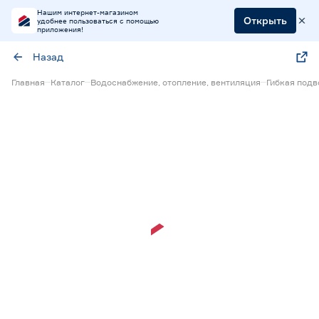
Нашим интернет-магазином
Открыть
удобнее пользоваться с помощью
приложения!
Назад
Главная
Каталог
Водоснабжение, отопление, вентиляция
Гибкая под