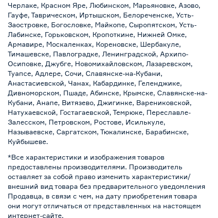
Черлаке, Красном Яре, Любинском, Марьяновке, Азово,
Гауфе, Таврическом, Иртышском, Белореченске, Усть-
Заостровке, Богословке, Майкопе, Сыропятском, Усть-
Лабинске, Горьковском, Кропоткине, Нижней Омке,
Армавире, Москаленках, Кореновске, Шербакуле,
Тимашевске, Павлоградке, Ленинградской, Архипо-
Осиповке, Джубге, Новомихайловском, Лазаревском,
Туапсе, Адлере, Сочи, Славянске-на-Кубани,
Анастасиевской, Чанах, Кабардинке, Геленджике,
Дивноморском, Пшаде, Абинске, Крымске, Славянске-на-
Кубани, Анапе, Витязево, Джигинке, Варениковской,
Натухаевской, Гостагаевской, Темрюке, Переславле-
Залесском, Петровском, Ростове, Исилькуле,
Называевске, Саргатском, Тюкалинске, Барабинске,
Куйбышеве.
*Все характеристики и изображения товаров
предоставлены производителями. Производитель
оставляет за собой право изменить характеристики/
внешний вид товара без предварительного уведомления
Продавца, в связи с чем, на дату приобретения товара
они могут отличаться от представленных на настоящем
интернет-сайте.