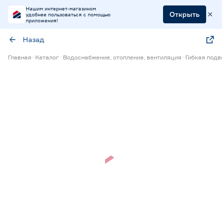
Нашим интернет-магазином
Открыть
удобнее пользоваться с помощью
приложения!
Назад
Главная
Каталог
Водоснабжение, отопление, вентиляция
Гибкая под