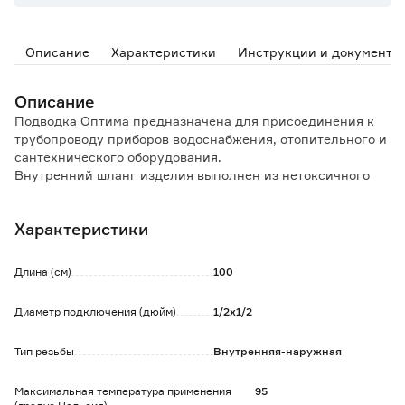
Описание
Характеристики
Инструкции и документы
Описание
Подводка Оптима предназначена для присоединения к
трубопроводу приборов водоснабжения, отопительного и
сантехнического оборудования.
Внутренний шланг изделия выполнен из нетоксичного
каучука, характеризующегося высокой термо- и
износостойкостью. Внешняя оплетка покрыта слоем
Характеристики
полимера, что обеспечивает защиту от коррозии и
препятствует распушению оплетки, позволяя
использовать бытовую химию рядом с подводкой без
Длина (см)
100
ущерба для изделия. Материал гайки - нержавеющая
сталь, материал штуцера - латунь.
Диаметр подключения (дюйм)
1/2х1/2
Тип резьбы
Внутренняя-наружная
Максимальная температура применения
95