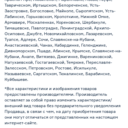
Таврическом, Иртышском, Белореченске, Усть-
Заостровке, Богословке, Майкопе, Сыропятском, Усть-
Лабинске, Горьковском, Кропоткине, Нижней Омке,
Армавире, Москаленках, Кореновске, Шербакуле,
Тимашевске, Павлоградке, Ленинградской, Архипо-
Осиповке, Джубге, Новомихайловском, Лазаревском,
Туапсе, Адлере, Сочи, Славянске-на-Кубани,
Анастасиевской, Чанах, Кабардинке, Геленджике,
Дивноморском, Пшаде, Абинске, Крымске, Славянске-на-
Кубани, Анапе, Витязево, Джигинке, Варениковской,
Натухаевской, Гостагаевской, Темрюке, Переславле-
Залесском, Петровском, Ростове, Исилькуле,
Называевске, Саргатском, Тюкалинске, Барабинске,
Куйбышеве.
*Все характеристики и изображения товаров
предоставлены производителями. Производитель
оставляет за собой право изменить характеристики/
внешний вид товара без предварительного уведомления
Продавца, в связи с чем, на дату приобретения товара
они могут отличаться от представленных на настоящем
интернет-сайте.