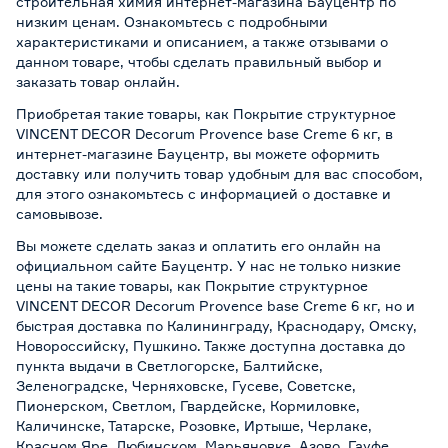
строительная химия интернет-магазина Бауцентр по
низким ценам. Ознакомьтесь с подробными
характеристиками и описанием, а также отзывами о
данном товаре, чтобы сделать правильный выбор и
заказать товар онлайн.
Приобретая такие товары, как Покрытие структурное
VINCENT DECOR Decorum Provence base Creme 6 кг, в
интернет-магазине Бауцентр, вы можете оформить
доставку или получить товар удобным для вас способом,
для этого ознакомьтесь с информацией о
доставке и
самовывозе
.
Вы можете сделать заказ и оплатить его онлайн на
официальном сайте Бауцентр. У нас не только низкие
цены на такие товары, как Покрытие структурное
VINCENT DECOR Decorum Provence base Creme 6 кг, но и
быстрая доставка по Калининграду, Краснодару, Омску,
Новороссийску, Пушкино. Также доступна доставка до
пункта выдачи в Светлогорске, Балтийске,
Зеленоградске, Черняховске, Гусеве, Советске,
Пионерском, Светлом, Гвардейске, Кормиловке,
Каличинске, Татарске, Розовке, Иртыше, Черлаке,
Красном Яре, Любинском, Марьяновке, Азово, Гауфе,