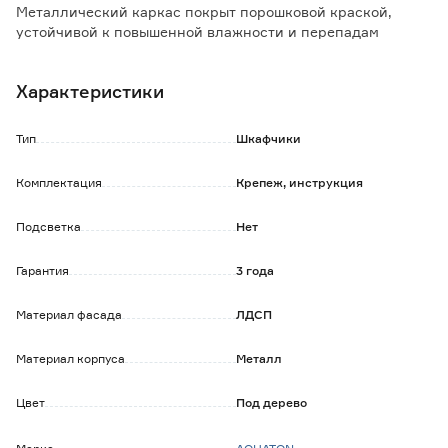
Металлический каркас покрыт порошковой краской,
устойчивой к повышенной влажности и перепадам
температуры.
Характеристики
Изделие можно подвесить как самостоятельный элемент
или в комбинации с подвесным шкафчиком AQUATON
Лофт.
Тип
Шкафчики
Комплектация
Крепеж, инструкция
Подсветка
Нет
Гарантия
3 года
Материал фасада
ЛДСП
Материал корпуса
Металл
Цвет
Под дерево