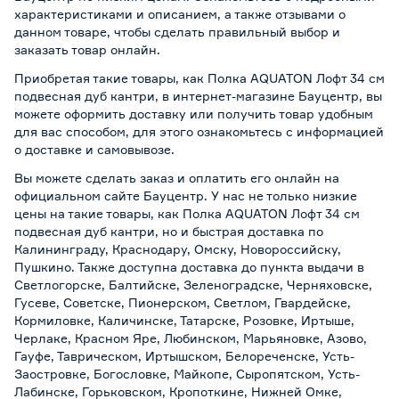
характеристиками и описанием, а также отзывами о
данном товаре, чтобы сделать правильный выбор и
заказать товар онлайн.
Приобретая такие товары, как Полка AQUATON Лофт 34 см
подвесная дуб кантри, в интернет-магазине Бауцентр, вы
можете оформить доставку или получить товар удобным
для вас способом, для этого ознакомьтесь с информацией
о
доставке и самовывозе
.
Вы можете сделать заказ и оплатить его онлайн на
официальном сайте Бауцентр. У нас не только низкие
цены на такие товары, как Полка AQUATON Лофт 34 см
подвесная дуб кантри, но и быстрая доставка по
Калининграду, Краснодару, Омску, Новороссийску,
Пушкино. Также доступна доставка до пункта выдачи в
Светлогорске, Балтийске, Зеленоградске, Черняховске,
Гусеве, Советске, Пионерском, Светлом, Гвардейске,
Кормиловке, Каличинске, Татарске, Розовке, Иртыше,
Черлаке, Красном Яре, Любинском, Марьяновке, Азово,
Гауфе, Таврическом, Иртышском, Белореченске, Усть-
Заостровке, Богословке, Майкопе, Сыропятском, Усть-
Лабинске, Горьковском, Кропоткине, Нижней Омке,