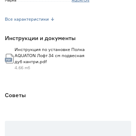
Марка
AQUATON
Вес брутто (кг)
5.3
Все характеристики
Страна производства
Россия
Инструкции и документы
Тип монтажа
Подвесной
Инструкция по установке Полка
AQUATON Лофт 34 см подвесная
дуб кантри.pdf
4.66 мб
Советы