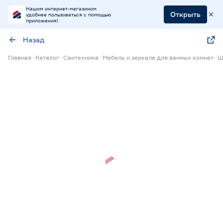
Нашим интернет-магазином
Открыть
удобнее пользоваться с помощью
приложения!
Назад
Главная
Каталог
Сантехника
Мебель и зеркала для ванных комнат
Ш
Нет в наличии