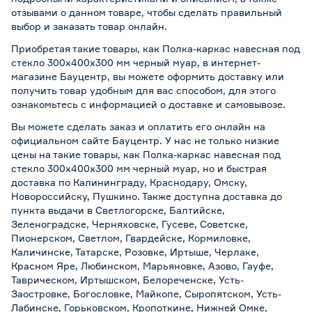
отзывами о данном товаре, чтобы сделать правильный
выбор и заказать товар онлайн.
Приобретая такие товары, как Полка-каркас навесная под
стекло 300х400х300 мм черный муар, в интернет-
магазине Бауцентр, вы можете оформить доставку или
получить товар удобным для вас способом, для этого
ознакомьтесь с информацией о
доставке и самовывозе
.
Вы можете сделать заказ и оплатить его онлайн на
официальном сайте Бауцентр. У нас не только низкие
цены на такие товары, как Полка-каркас навесная под
стекло 300х400х300 мм черный муар, но и быстрая
доставка по Калининграду, Краснодару, Омску,
Новороссийску, Пушкино. Также доступна доставка до
пункта выдачи в Светлогорске, Балтийске,
Зеленоградске, Черняховске, Гусеве, Советске,
Пионерском, Светлом, Гвардейске, Кормиловке,
Каличинске, Татарске, Розовке, Иртыше, Черлаке,
Красном Яре, Любинском, Марьяновке, Азово, Гауфе,
Таврическом, Иртышском, Белореченске, Усть-
Заостровке, Богословке, Майкопе, Сыропятском, Усть-
Лабинске, Горьковском, Кропоткине, Нижней Омке,