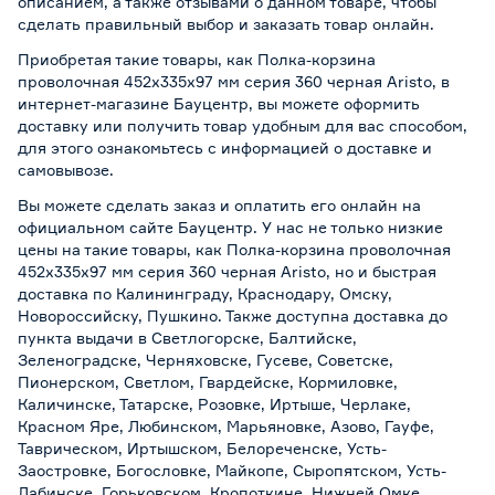
описанием, а также отзывами о данном товаре, чтобы
сделать правильный выбор и заказать товар онлайн.
Приобретая такие товары, как Полка-корзина
проволочная 452х335х97 мм серия 360 черная Aristo, в
интернет-магазине Бауцентр, вы можете оформить
доставку или получить товар удобным для вас способом,
для этого ознакомьтесь с информацией о
доставке и
самовывозе
.
Вы можете сделать заказ и оплатить его онлайн на
официальном сайте Бауцентр. У нас не только низкие
цены на такие товары, как Полка-корзина проволочная
452х335х97 мм серия 360 черная Aristo, но и быстрая
доставка по Калининграду, Краснодару, Омску,
Новороссийску, Пушкино. Также доступна доставка до
пункта выдачи в Светлогорске, Балтийске,
Зеленоградске, Черняховске, Гусеве, Советске,
Пионерском, Светлом, Гвардейске, Кормиловке,
Каличинске, Татарске, Розовке, Иртыше, Черлаке,
Красном Яре, Любинском, Марьяновке, Азово, Гауфе,
Таврическом, Иртышском, Белореченске, Усть-
Заостровке, Богословке, Майкопе, Сыропятском, Усть-
Лабинске, Горьковском, Кропоткине, Нижней Омке,