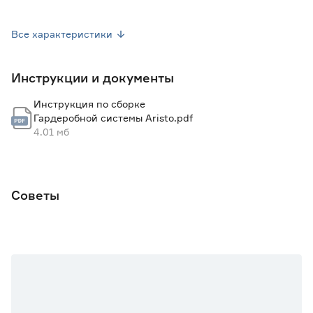
Марка
Aristo
Все характеристики
Страна производства
Россия
Инструкции и документы
Вес брутто (кг)
1.48
Инструкция по сборке
Ширина элемента (мм)
452
Гардеробной системы Aristo.pdf
4.01 мб
Советы