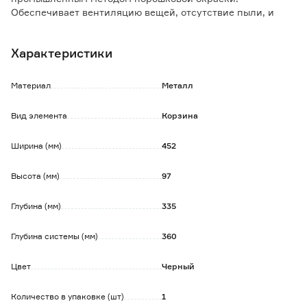
Обеспечивает вентиляцию вещей, отсутствие пыли, и
удобный обзор в гардеробной системе Aristo.
В лицевой и пристеночной части полки-корзины имеются
Характеристики
борта 10 см.
Обратите внимание:
Материал
Металл
Все комплектующие приобретаются отдельно.
Вид элемента
Корзина
Ширина (мм)
452
Высота (мм)
97
Глубина (мм)
335
Глубина системы (мм)
360
Цвет
Черный
Количество в упаковке (шт)
1