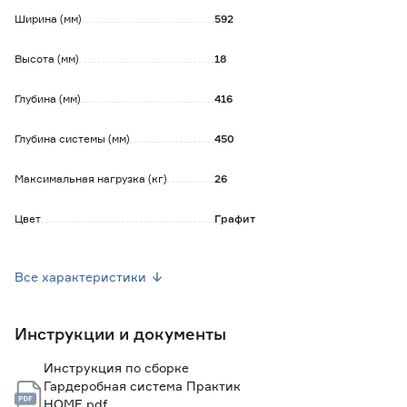
Ширина (мм)
592
Высота (мм)
18
Глубина (мм)
416
Глубина системы (мм)
450
Максимальная нагрузка (кг)
26
Цвет
Графит
Количество в упаковке (шт)
1
Все характеристики
Марка
Практик HOME
Инструкции и документы
Страна производства
Россия
Инструкция по сборке
Вес брутто (кг)
3.58
Гардеробная система Практик
HOME.pdf