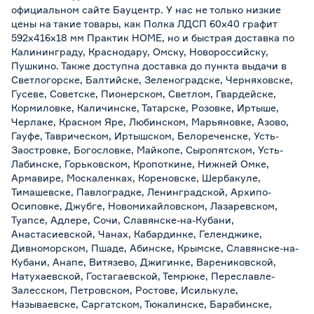
официальном сайте Бауцентр. У нас не только низкие
цены на такие товары, как Полка ЛДСП 60х40 графит
592x416х18 мм Практик HOME, но и быстрая доставка по
Калининграду, Краснодару, Омску, Новороссийску,
Пушкино. Также доступна доставка до пункта выдачи в
Светлогорске, Балтийске, Зеленоградске, Черняховске,
Гусеве, Советске, Пионерском, Светлом, Гвардейске,
Кормиловке, Каличинске, Татарске, Розовке, Иртыше,
Черлаке, Красном Яре, Любинском, Марьяновке, Азово,
Гауфе, Таврическом, Иртышском, Белореченске, Усть-
Заостровке, Богословке, Майкопе, Сыропятском, Усть-
Лабинске, Горьковском, Кропоткине, Нижней Омке,
Армавире, Москаленках, Кореновске, Шербакуле,
Тимашевске, Павлоградке, Ленинградской, Архипо-
Осиповке, Джубге, Новомихайловском, Лазаревском,
Туапсе, Адлере, Сочи, Славянске-на-Кубани,
Анастасиевской, Чанах, Кабардинке, Геленджике,
Дивноморском, Пшаде, Абинске, Крымске, Славянске-на-
Кубани, Анапе, Витязево, Джигинке, Варениковской,
Натухаевской, Гостагаевской, Темрюке, Переславле-
Залесском, Петровском, Ростове, Исилькуле,
Называевске, Саргатском, Тюкалинске, Барабинске,