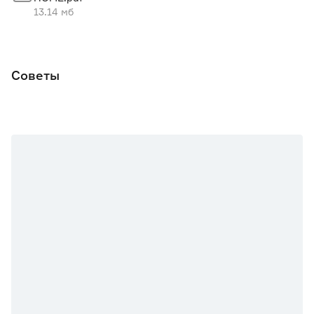
Ширина элемента (мм)
592
13.14 мб
Советы