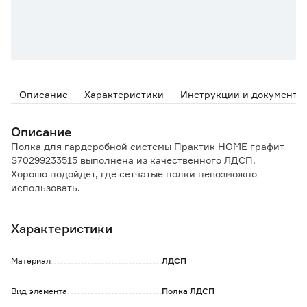
Описание
Характеристики
Инструкции и документы
Описание
Полка для гардеробной системы Практик HOME графит
S70299233515 выполнена из качественного ЛДСП.
Хорошо подойдет, где сетчатые полки невозможно
использовать.
Обратите внимание:
Характеристики
Все комплектующие приобретаются отдельно.
Материал
ЛДСП
Вид элемента
Полка ЛДСП