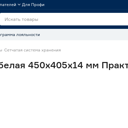
пателей
Для Профи
грамма лояльности
ы
Сетчатая система хранения
 белая 450x405х14 мм Пра