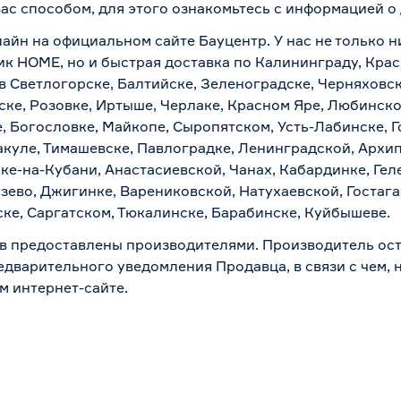
вас способом, для этого ознакомьтесь с информацией о
лайн на официальном сайте Бауцентр. У нас не только н
ик HOME, но и быстрая доставка по Калининграду, Крас
в Светлогорске, Балтийске, Зеленоградске, Черняховске
ске, Розовке, Иртыше, Черлаке, Красном Яре, Любинском
, Богословке, Майкопе, Сыропятском, Усть-Лабинске, 
куле, Тимашевске, Павлоградке, Ленинградской, Архи
ске-на-Кубани, Анастасиевской, Чанах, Кабардинке, Ге
зево, Джигинке, Варениковской, Натухаевской, Гостаг
ске, Саргатском, Тюкалинске, Барабинске, Куйбышеве.
в предоставлены производителями. Производитель ост
дварительного уведомления Продавца, в связи с чем, н
м интернет-сайте.