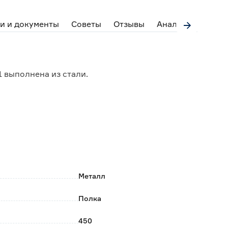
и и документы
Советы
Отзывы
Аналоги
 выполнена из стали.
уляцию воздуха;
но.
Металл
Полка
450