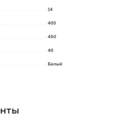
14
405
450
40
Белый
1
Практик HOME
Россия
енты
1.02
450