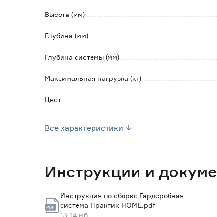
Высота (мм)
Глубина (мм)
Глубина системы (мм)
Максимальная нагрузка (кг)
Цвет
Количество в упаковке (шт)
Все характеристики
Марка
Страна производства
Инструкции и докум
Вес брутто (кг)
Инструкция по сборке Гардеробная
система Практик HOME.pdf
Ширина элемента (мм)
13.14 мб