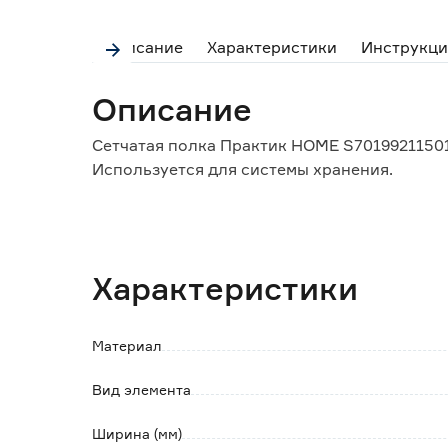
Описание
Характеристики
Инструкци
Описание
Сетчатая полка Практик HOME S70199211501
Используется для системы хранения.
Особенности и преимущества:
- сетчатая конструкция обеспечивает цирк
- материал устойчив к коррозии.
Характеристики
Обратите внимание:
Все комплектующие приобретаются отдель
Материал
Вид элемента
Ширина (мм)