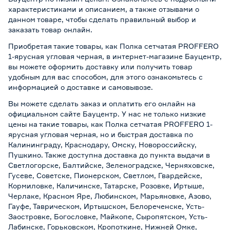
характеристиками и описанием, а также отзывами о
данном товаре, чтобы сделать правильный выбор и
заказать товар онлайн.
Приобретая такие товары, как Полка сетчатая PROFFERO
1-ярусная угловая черная, в интернет-магазине Бауцентр,
вы можете оформить доставку или получить товар
удобным для вас способом, для этого ознакомьтесь с
информацией о
доставке и самовывозе
.
Вы можете сделать заказ и оплатить его онлайн на
официальном сайте Бауцентр. У нас не только низкие
цены на такие товары, как Полка сетчатая PROFFERO 1-
ярусная угловая черная, но и быстрая доставка по
Калининграду, Краснодару, Омску, Новороссийску,
Пушкино. Также доступна доставка до пункта выдачи в
Светлогорске, Балтийске, Зеленоградске, Черняховске,
Гусеве, Советске, Пионерском, Светлом, Гвардейске,
Кормиловке, Каличинске, Татарске, Розовке, Иртыше,
Черлаке, Красном Яре, Любинском, Марьяновке, Азово,
Гауфе, Таврическом, Иртышском, Белореченске, Усть-
Заостровке, Богословке, Майкопе, Сыропятском, Усть-
Лабинске, Горьковском, Кропоткине, Нижней Омке,