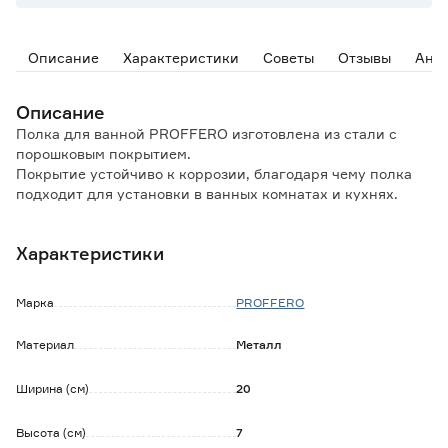
Описание
Характеристики
Советы
Отзывы
Ана
Описание
Полка для ванной PROFFERO изготовлена из стали с
порошковым покрытием.
Покрытие устойчиво к коррозии, благодаря чему полка
подходит для установки в ванных комнатах и кухнях.
Решетчатая конструкция предотвращает скапливание
воды.
Характеристики
Ограничители исключают падение расположенных на
полке предметов.
Марка
PROFFERO
Обратите внимание:
Крепеж в комплект не входит.
Материал
Металл
Изделие не предназначено для размещения в мокрой
зоне.
Ширина (см)
20
Высота (см)
7