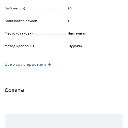
Глубина (см)
20
Количество ярусов
1
Место установки
Настенная
Метод крепления
Шурупы
Форма
Угловая
Все характеристики
Цвет
Черный
Вес брутто (кг)
0.4
Советы
Страна производства
Россия