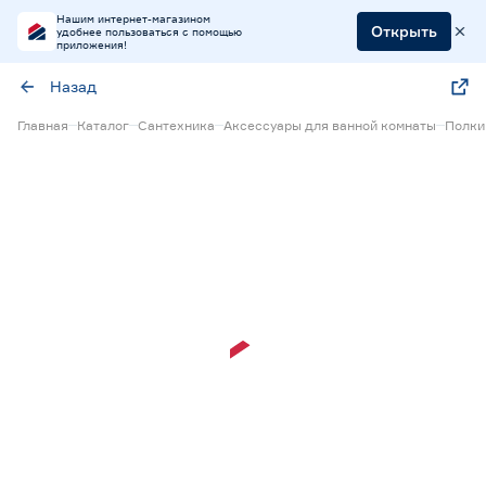
Нашим интернет-магазином
Открыть
удобнее пользоваться с помощью
приложения!
Назад
Главная
Каталог
Сантехника
Аксессуары для ванной комнаты
Полки