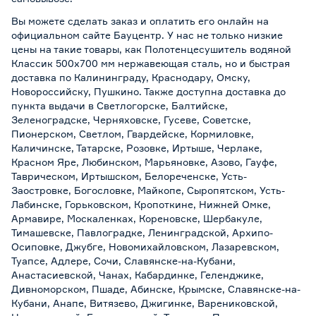
Вы можете сделать заказ и оплатить его онлайн на
официальном сайте Бауцентр. У нас не только низкие
цены на такие товары, как Полотенцесушитель водяной
Классик 500x700 мм нержавеющая сталь, но и быстрая
доставка по Калининграду, Краснодару, Омску,
Новороссийску, Пушкино. Также доступна доставка до
пункта выдачи в Светлогорске, Балтийске,
Зеленоградске, Черняховске, Гусеве, Советске,
Пионерском, Светлом, Гвардейске, Кормиловке,
Каличинске, Татарске, Розовке, Иртыше, Черлаке,
Красном Яре, Любинском, Марьяновке, Азово, Гауфе,
Таврическом, Иртышском, Белореченске, Усть-
Заостровке, Богословке, Майкопе, Сыропятском, Усть-
Лабинске, Горьковском, Кропоткине, Нижней Омке,
Армавире, Москаленках, Кореновске, Шербакуле,
Тимашевске, Павлоградке, Ленинградской, Архипо-
Осиповке, Джубге, Новомихайловском, Лазаревском,
Туапсе, Адлере, Сочи, Славянске-на-Кубани,
Анастасиевской, Чанах, Кабардинке, Геленджике,
Дивноморском, Пшаде, Абинске, Крымске, Славянске-на-
Кубани, Анапе, Витязево, Джигинке, Варениковской,