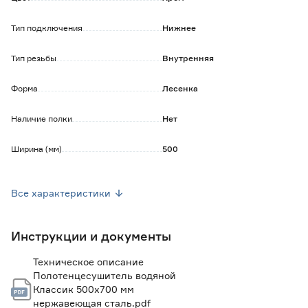
Комплект подключения приобретается отдельно.
Тип подключения
Нижнее
Тип резьбы
Внутренняя
Форма
Лесенка
Наличие полки
Нет
Ширина (мм)
500
Высота (мм)
700
Все характеристики
Межосевое расстояние (мм)
500
Инструкции и документы
Количество перекладин (шт)
6
Техническое описание
Форма перекладин
Круг
Полотенцесушитель водяной
Классик 500x700 мм
Подключение
К системе горячего
нержавеющая сталь.pdf