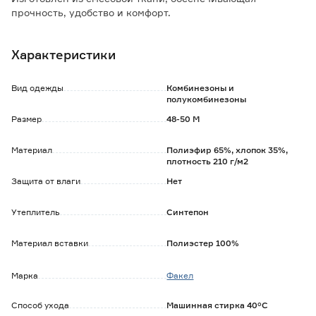
прочность, удобство и комфорт.
Особенности и преимущества:
Характеристики
- прямой силуэт с регулировкой лямок не сковывает
движения;
- удобная центральная застежка-молния;
Вид одежды
Комбинезоны и
- два больших накладных кармана;
полукомбинезоны
- эластичная тесьма в области талии для лучшего
Размер
48-50 M
прилегания;
- светоотражающие полосы в области голени.
Материал
Полиэфир 65%, хлопок 35%,
плотность 210 г/м2
Защита от влаги
Нет
Утеплитель
Синтепон
Материал вставки
Полиэстер 100%
Марка
Факел
Способ ухода
Машинная стирка 40°С