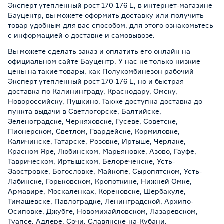
Эксперт утепленный рост 170-176 L, в интернет-магазине
Бауцентр, вы можете оформить доставку или получить
товар удобным для вас способом, для этого ознакомьтесь
с информацией о
доставке и самовывозе
.
Вы можете сделать заказ и оплатить его онлайн на
официальном сайте Бауцентр. У нас не только низкие
цены на такие товары, как Полукомбинезон рабочий
Эксперт утепленный рост 170-176 L, но и быстрая
доставка по Калининграду, Краснодару, Омску,
Новороссийску, Пушкино. Также доступна доставка до
пункта выдачи в Светлогорске, Балтийске,
Зеленоградске, Черняховске, Гусеве, Советске,
Пионерском, Светлом, Гвардейске, Кормиловке,
Каличинске, Татарске, Розовке, Иртыше, Черлаке,
Красном Яре, Любинском, Марьяновке, Азово, Гауфе,
Таврическом, Иртышском, Белореченске, Усть-
Заостровке, Богословке, Майкопе, Сыропятском, Усть-
Лабинске, Горьковском, Кропоткине, Нижней Омке,
Армавире, Москаленках, Кореновске, Шербакуле,
Тимашевске, Павлоградке, Ленинградской, Архипо-
Осиповке, Джубге, Новомихайловском, Лазаревском,
Туапсе, Адлере, Сочи, Славянске-на-Кубани,