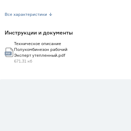
Цвет
Темно-синий
Все характеристики
Тип
Зимняя спецодежда
Инструкции и документы
Страна производства
Россия
Техническое описание
Вес брутто (кг)
1
Полукомбинезон рабочий
Эксперт утепленный.pdf
671.31 кб