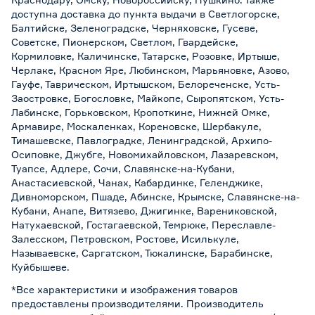
доступна доставка до пункта выдачи в Светлогорске,
Балтийске, Зеленоградске, Черняховске, Гусеве,
Советске, Пионерском, Светлом, Гвардейске,
Кормиловке, Каличинске, Татарске, Розовке, Иртыше,
Черлаке, Красном Яре, Любинском, Марьяновке, Азово,
Гауфе, Таврическом, Иртышском, Белореченске, Усть-
Заостровке, Богословке, Майкопе, Сыропятском, Усть-
Лабинске, Горьковском, Кропоткине, Нижней Омке,
Армавире, Москаленках, Кореновске, Шербакуле,
Тимашевске, Павлоградке, Ленинградской, Архипо-
Осиповке, Джубге, Новомихайловском, Лазаревском,
Туапсе, Адлере, Сочи, Славянске-на-Кубани,
Анастасиевской, Чанах, Кабардинке, Геленджике,
Дивноморском, Пшаде, Абинске, Крымске, Славянске-на-
Кубани, Анапе, Витязево, Джигинке, Варениковской,
Натухаевской, Гостагаевской, Темрюке, Переславле-
Залесском, Петровском, Ростове, Исилькуле,
Называевске, Саргатском, Тюкалинске, Барабинске,
Куйбышеве.
*Все характеристики и изображения товаров
предоставлены производителями. Производитель