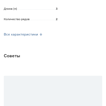
Длина (м)
3
Количество рядов
2
Количество крючков
60
Все характеристики
Марка
Legrand
Страна производства
Россия
Советы
Вес брутто (кг)
2.26