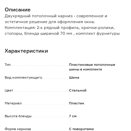
Описание
Двухрядный потолочный карниз - современное и
эстетичное решение для оформления окна.
Комплектация: 2-х рядный профиль, крючки-ролики,
стопоры, бленда шириной 70 мм , комплект фурнитуры
для монтажа.
Характеристики
Преимущества изделия:
Позволяет выдерживать большой вес штор.
Легко и просто монтируется на потолок.
Тип
Пластиковые потолочные
Визуально делает потолки выше.
шины в комплекте
Крючки можно стирать вместе со шторой в стиральной
Вид комплектующего
Шина
машине - не подвергаются деформации.
Возможна установка на стену при помощи специального
Цвет
Стальной
кронштейна (приобретается отдельно).
Материал
Пластик
Высота бленды
7 см
Форма карниза
С поворотами