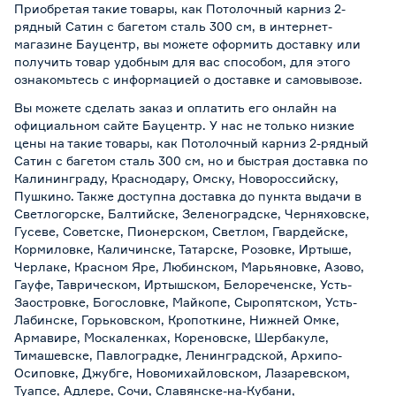
Приобретая такие товары, как Потолочный карниз 2-
рядный Сатин с багетом сталь 300 см, в интернет-
магазине Бауцентр, вы можете оформить доставку или
получить товар удобным для вас способом, для этого
ознакомьтесь с информацией о
доставке и самовывозе
.
Вы можете сделать заказ и оплатить его онлайн на
официальном сайте Бауцентр. У нас не только низкие
цены на такие товары, как Потолочный карниз 2-рядный
Сатин с багетом сталь 300 см, но и быстрая доставка по
Калининграду, Краснодару, Омску, Новороссийску,
Пушкино. Также доступна доставка до пункта выдачи в
Светлогорске, Балтийске, Зеленоградске, Черняховске,
Гусеве, Советске, Пионерском, Светлом, Гвардейске,
Кормиловке, Каличинске, Татарске, Розовке, Иртыше,
Черлаке, Красном Яре, Любинском, Марьяновке, Азово,
Гауфе, Таврическом, Иртышском, Белореченске, Усть-
Заостровке, Богословке, Майкопе, Сыропятском, Усть-
Лабинске, Горьковском, Кропоткине, Нижней Омке,
Армавире, Москаленках, Кореновске, Шербакуле,
Тимашевске, Павлоградке, Ленинградской, Архипо-
Осиповке, Джубге, Новомихайловском, Лазаревском,
Туапсе, Адлере, Сочи, Славянске-на-Кубани,