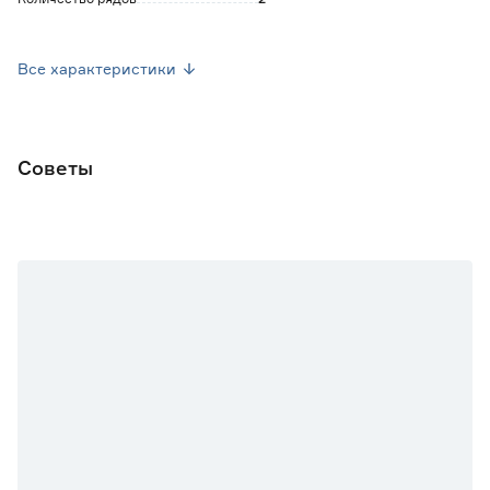
Количество крючков
40
Все характеристики
Марка
УЮТ
Страна производства
Россия
Советы
Вес брутто (кг)
1.75