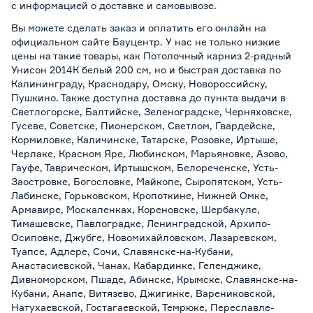
с информацией о
доставке и самовывозе
.
Вы можете сделать заказ и оплатить его онлайн на
официальном сайте Бауцентр. У нас не только низкие
цены на такие товары, как Потолочный карниз 2-рядный
Унисон 2014К белый 200 см, но и быстрая доставка по
Калининграду, Краснодару, Омску, Новороссийску,
Пушкино. Также доступна доставка до пункта выдачи в
Светлогорске, Балтийске, Зеленоградске, Черняховске,
Гусеве, Советске, Пионерском, Светлом, Гвардейске,
Кормиловке, Каличинске, Татарске, Розовке, Иртыше,
Черлаке, Красном Яре, Любинском, Марьяновке, Азово,
Гауфе, Таврическом, Иртышском, Белореченске, Усть-
Заостровке, Богословке, Майкопе, Сыропятском, Усть-
Лабинске, Горьковском, Кропоткине, Нижней Омке,
Армавире, Москаленках, Кореновске, Шербакуле,
Тимашевске, Павлоградке, Ленинградской, Архипо-
Осиповке, Джубге, Новомихайловском, Лазаревском,
Туапсе, Адлере, Сочи, Славянске-на-Кубани,
Анастасиевской, Чанах, Кабардинке, Геленджике,
Дивноморском, Пшаде, Абинске, Крымске, Славянске-на-
Кубани, Анапе, Витязево, Джигинке, Варениковской,
Натухаевской, Гостагаевской, Темрюке, Переславле-