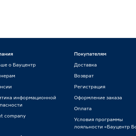
пания
Покупателям
ше о Бауцентр
Доставка
тнерам
Возврат
ансии
Регистрация
итика информационной
Оформление заказа
пасности
Оплата
t сompany
Условия программы
лояльности «Бауцентр Б