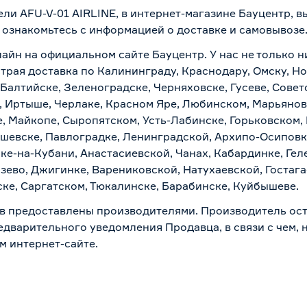
ли AFU-V-01 AIRLINE, в интернет-магазине Бауцентр, 
о ознакомьтесь с информацией о
доставке и самовывозе
айн на официальном сайте Бауцентр. У нас не только н
страя доставка по Калининграду, Краснодару, Омску, Н
 Балтийске, Зеленоградске, Черняховске, Гусеве, Совет
, Иртыше, Черлаке, Красном Яре, Любинском, Марьяновк
е, Майкопе, Сыропятском, Усть-Лабинске, Горьковском,
ашевске, Павлоградке, Ленинградской, Архипо-Осиповк
ске-на-Кубани, Анастасиевской, Чанах, Кабардинке, Ге
зево, Джигинке, Варениковской, Натухаевской, Гостаг
ске, Саргатском, Тюкалинске, Барабинске, Куйбышеве.
в предоставлены производителями. Производитель ост
дварительного уведомления Продавца, в связи с чем, н
м интернет-сайте.