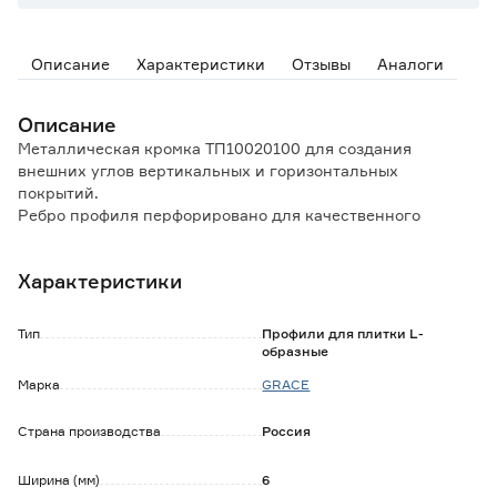
Описание
Характеристики
Отзывы
Аналоги
Описание
Металлическая кромка ТП10020100 для создания
внешних углов вертикальных и горизонтальных
покрытий.
Ребро профиля перфорировано для качественного
сцепления клея с плиткой.
Материал изделия придает жесткости конструкции, не
Характеристики
подвержен коррозии, прочен и долговечен.
Функции:
Тип
Профили для плитки L-
- скрывает небольшие погрешности облицовки, придает
образные
плиточному ряду законченный вид;
Марка
GRACE
- повышает срок службы плитки, принимая на себя всю
механическую нагрузку;
Страна производства
Россия
- закрывает щели, герметизируя их, и предотвращает
появление грибка, плесени;
- облегчает процесс укладки, в виду отсутствия
Ширина (мм)
6