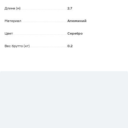
необходимости подрезки кафеля.
Длина (м)
2.7
Монтаж производится на плиточный клей.
Материал
Алюминий
Цвет
Серебро
Вес брутто (кг)
0.2