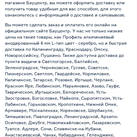
магазине Бауцентр, вы можете оформить доставку или
получить товар удобным для вас способом, для этого
ознакомьтесь с информацией о
доставке и самовывозе
.
Вы можете сделать заказ и оплатить его онлайн на
официальном сайте Бауцентр. У нас не только низкие
цены на такие товары, как Профиль алюминиевый
анодированный 6 мм L-тип цвет - серебро, но и быстрая
доставка по Калининграду, Краснодару, Омску,
Новороссийску, Пушкино. Также доступна доставка до
пункта выдачи в Светлогорске, Балтийске,
Зеленоградске, Черняховске, Гусеве, Советске,
Пионерском, Светлом, Гвардейске, Кормиловке,
Каличинске, Татарске, Розовке, Иртыше, Черлаке,
Красном Яре, Любинском, Марьяновке, Азово, Гауфе,
Таврическом, Иртышском, Белореченске, Усть-
Заостровке, Богословке, Майкопе, Сыропятском, Усть-
Лабинске, Горьковском, Кропоткине, Нижней Омке,
Армавире, Москаленках, Кореновске, Шербакуле,
Тимашевске, Павлоградке, Ленинградской, Архипо-
Осиповке, Джубге, Новомихайловском, Лазаревском,
Туапсе, Адлере, Сочи, Славянске-на-Кубани,
Анастасиевской, Чанах, Кабардинке, Геленджике,