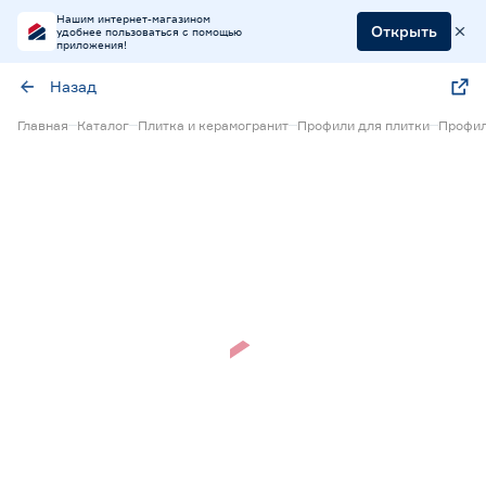
Нашим интернет-магазином
Открыть
удобнее пользоваться с помощью
приложения!
Назад
Главная
Каталог
Плитка и керамогранит
Профили для плитки
Профил