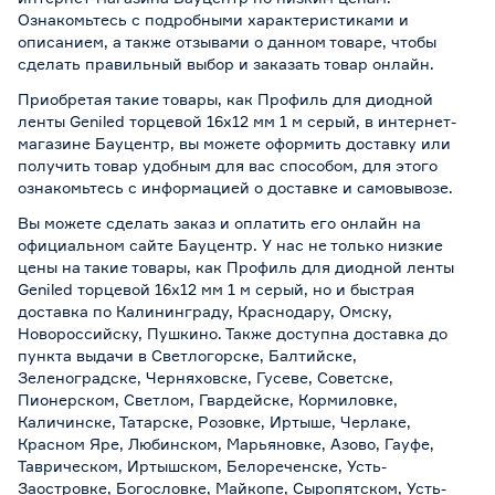
Ознакомьтесь с подробными характеристиками и
описанием, а также отзывами о данном товаре, чтобы
сделать правильный выбор и заказать товар онлайн.
Приобретая такие товары, как Профиль для диодной
ленты Geniled торцевой 16х12 мм 1 м серый, в интернет-
магазине Бауцентр, вы можете оформить доставку или
получить товар удобным для вас способом, для этого
ознакомьтесь с информацией о
доставке и самовывозе
.
Вы можете сделать заказ и оплатить его онлайн на
официальном сайте Бауцентр. У нас не только низкие
цены на такие товары, как Профиль для диодной ленты
Geniled торцевой 16х12 мм 1 м серый, но и быстрая
доставка по Калининграду, Краснодару, Омску,
Новороссийску, Пушкино. Также доступна доставка до
пункта выдачи в Светлогорске, Балтийске,
Зеленоградске, Черняховске, Гусеве, Советске,
Пионерском, Светлом, Гвардейске, Кормиловке,
Каличинске, Татарске, Розовке, Иртыше, Черлаке,
Красном Яре, Любинском, Марьяновке, Азово, Гауфе,
Таврическом, Иртышском, Белореченске, Усть-
Заостровке, Богословке, Майкопе, Сыропятском, Усть-