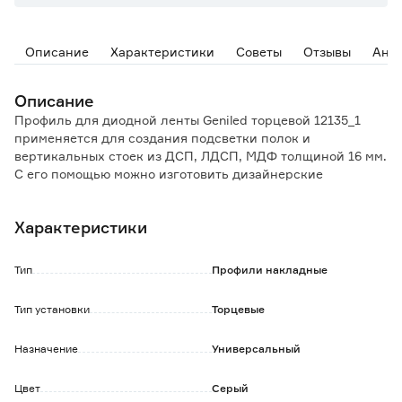
Описание
Характеристики
Советы
Отзывы
Ана
Описание
Профиль для диодной ленты Geniled торцевой 12135_1
применяется для создания подсветки полок и
вертикальных стоек из ДСП, ЛДСП, МДФ толщиной 16 мм.
С его помощью можно изготовить дизайнерские
линейные светильники необходимой длины для
дополнительного освещения.
Характеристики
Особенности и преимущества:
- увеличенное расстояние между лентой и рассеивателем
Тип
Профили накладные
позволяет достичь равномерного свечения, без точек;
- возможность создания комфортного освещения за счёт
Тип установки
Торцевые
рассеивания яркого точечного света при помощи
полукруглого матового экрана;
Назначение
Универсальный
- функция защиты LED-ленты от внешнего механического
воздействия и случайного попадания влаги;
- с помощью профиля возможен монтаж подсветки в
Цвет
Серый