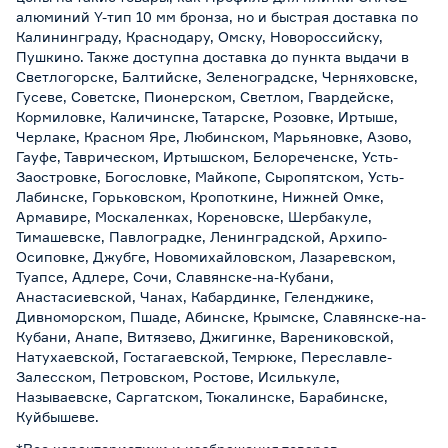
алюминий Y-тип 10 мм бронза, но и быстрая доставка по
Калининграду, Краснодару, Омску, Новороссийску,
Пушкино. Также доступна доставка до пункта выдачи в
Светлогорске, Балтийске, Зеленоградске, Черняховске,
Гусеве, Советске, Пионерском, Светлом, Гвардейске,
Кормиловке, Каличинске, Татарске, Розовке, Иртыше,
Черлаке, Красном Яре, Любинском, Марьяновке, Азово,
Гауфе, Таврическом, Иртышском, Белореченске, Усть-
Заостровке, Богословке, Майкопе, Сыропятском, Усть-
Лабинске, Горьковском, Кропоткине, Нижней Омке,
Армавире, Москаленках, Кореновске, Шербакуле,
Тимашевске, Павлоградке, Ленинградской, Архипо-
Осиповке, Джубге, Новомихайловском, Лазаревском,
Туапсе, Адлере, Сочи, Славянске-на-Кубани,
Анастасиевской, Чанах, Кабардинке, Геленджике,
Дивноморском, Пшаде, Абинске, Крымске, Славянске-на-
Кубани, Анапе, Витязево, Джигинке, Варениковской,
Натухаевской, Гостагаевской, Темрюке, Переславле-
Залесском, Петровском, Ростове, Исилькуле,
Называевске, Саргатском, Тюкалинске, Барабинске,
Куйбышеве.