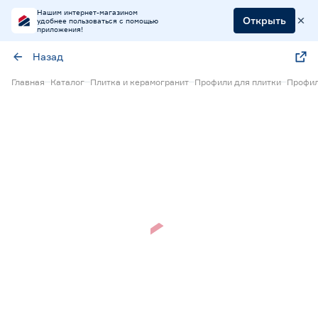
Нашим интернет-магазином
Открыть
удобнее пользоваться с помощью
приложения!
Назад
Главная
Каталог
Плитка и керамогранит
Профили для плитки
Профил
Нет в наличии