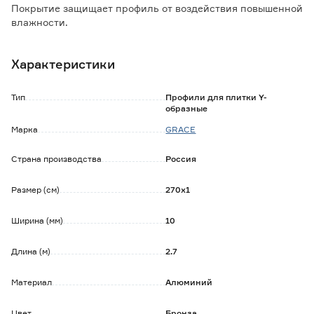
Покрытие защищает профиль от воздействия повышенной
влажности.
Предназначен для защиты плитки от сколов и истирания,
а также используется в качестве интерьерного шва при
Характеристики
облицовке стен.
Планка монтируется на плиточный клей.
Тип
Профили для плитки Y-
Преимущества:
образные
- дополнительная герметизация стыков;
Марка
GRACE
- увеличение срока службы плиточной облицовки;
- маскировка неровностей края плитки;
Страна производства
Россия
- эстетичный внешний вид.
Размер (см)
270х1
Ширина (мм)
10
Длина (м)
2.7
Материал
Алюминий
Цвет
Бронза