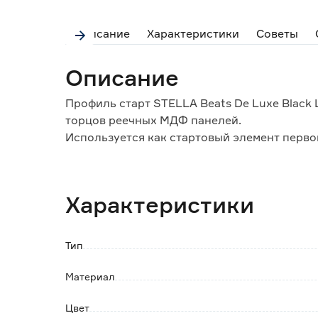
Описание
Характеристики
Советы
Описание
Профиль старт STELLA Beats De Luxe Black
торцов реечных МДФ панелей.
Используется как стартовый элемент перв
Имеет аналогичную цветовую фактуру, как 
Особенности и преимущества:
Характеристики
- экологичный материал;
- в упаковке 4 шт;
- простота установки, понятный монтаж, не
Тип
- легкий уход, достаточно влажной уборки;
- долговечность и прочность, материал МД
Материал
износу.
Цвет