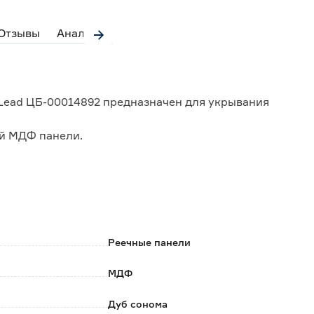
Отзывы
Аналоги
 Lead ЦБ-00014892 предназначен для укрывания
ой МДФ панели.
и модель панели.
 требует специальных навыков;
Реечные панели
Ф обеспечивает устойчивость к повреждениям и
МДФ
Дуб сонома