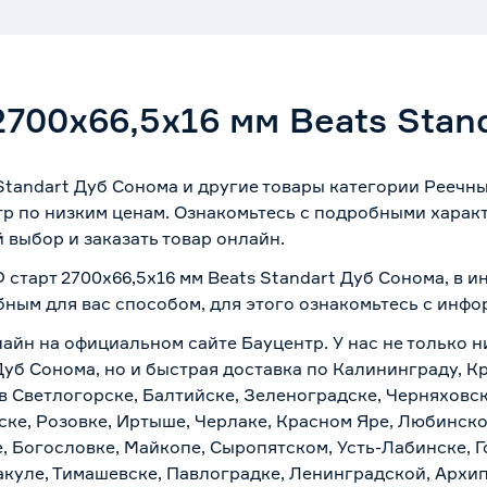
700x66,5x16 мм Beats Stan
Standart Дуб Сонома и другие товары категории Реечны
тр по низким ценам. Ознакомьтесь с подробными харак
 выбор и заказать товар онлайн.
старт 2700x66,5x16 мм Beats Standart Дуб Сонома, в и
бным для вас способом, для этого ознакомьтесь с инф
лайн на официальном сайте Бауцентр. У нас не только н
Дуб Сонома, но и быстрая доставка по Калининграду, К
в Светлогорске, Балтийске, Зеленоградске, Черняховске
ске, Розовке, Иртыше, Черлаке, Красном Яре, Любинском
, Богословке, Майкопе, Сыропятском, Усть-Лабинске, 
куле, Тимашевске, Павлоградке, Ленинградской, Архи