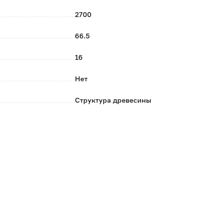
2700
вке.
66.5
16
Нет
Структура древесины
Финиш-пленка
Жидкие гвозди
STELLA
Россия
2