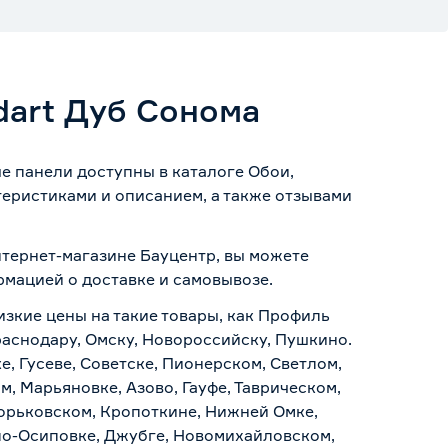
dart Дуб Сонома
е панели доступны в каталоге Обои,
теристиками и описанием, а также отзывами
нтернет-магазине Бауцентр, вы можете
ормацией о
доставке и самовывозе
.
изкие цены на такие товары, как Профиль
раснодару, Омску, Новороссийску, Пушкино.
, Гусеве, Советске, Пионерском, Светлом,
, Марьяновке, Азово, Гауфе, Таврическом,
Горьковском, Кропоткине, Нижней Омке,
по-Осиповке, Джубге, Новомихайловском,