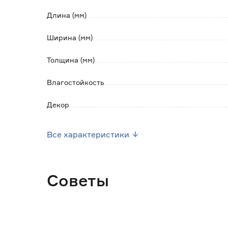
Обратите внимание:
Длина (мм)
Не рекомендуется клеить на обои.
Подробная инструкция есть в каждой упако
Ширина (мм)
Толщина (мм)
Влагостойкость
Декор
Покрытие
Все характеристики
Тип монтажа
Марка
Советы
Страна производства
Вес брутто (кг)