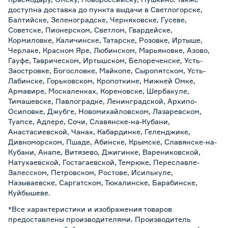
доступна доставка до пункта выдачи в Светлогорске,
Балтийске, Зеленоградске, Черняховске, Гусеве,
Советске, Пионерском, Светлом, Гвардейске,
Кормиловке, Каличинске, Татарске, Розовке, Иртыше,
Черлаке, Красном Яре, Любинском, Марьяновке, Азово,
Гауфе, Таврическом, Иртышском, Белореченске, Усть-
Заостровке, Богословке, Майкопе, Сыропятском, Усть-
Лабинске, Горьковском, Кропоткине, Нижней Омке,
Армавире, Москаленках, Кореновске, Шербакуле,
Тимашевске, Павлоградке, Ленинградской, Архипо-
Осиповке, Джубге, Новомихайловском, Лазаревском,
Туапсе, Адлере, Сочи, Славянске-на-Кубани,
Анастасиевской, Чанах, Кабардинке, Геленджике,
Дивноморском, Пшаде, Абинске, Крымске, Славянске-на-
Кубани, Анапе, Витязево, Джигинке, Варениковской,
Натухаевской, Гостагаевской, Темрюке, Переславле-
Залесском, Петровском, Ростове, Исилькуле,
Называевске, Саргатском, Тюкалинске, Барабинске,
Куйбышеве.
*Все характеристики и изображения товаров
предоставлены производителями. Производитель