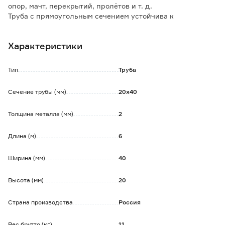
опор, мачт, перекрытий, пролётов и т. д.
Труба с прямоугольным сечением устойчива к
скручиванию, прогибам и другим видам деформирующих
воздействий.
Характеристики
Элементы профиля прочно соединяются между собой с
помощью сварки или крепежных болтов.
Тип
Труба
Обратите внимание:
Допускается наличие следов поверхностной коррозии
Сечение трубы (мм)
20x40
(ржавчины), не влияющей на геометрию и прочность
металла. Может потребоваться дополнительная
Толщина металла (мм)
2
обработка поверхности материала.
Длина (м)
6
Ширина (мм)
40
Высота (мм)
20
Страна производства
Россия
Вес брутто (кг)
11