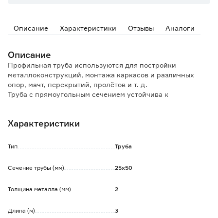
Описание
Характеристики
Отзывы
Аналоги
Описание
Профильная труба используются для постройки
металлоконструкций, монтажа каркасов и различных
опор, мачт, перекрытий, пролётов и т. д.
Труба с прямоугольным сечением устойчива к
скручиванию, прогибам и другим видам деформирующих
воздействий.
Характеристики
Элементы профиля прочно соединяются между собой с
помощью сварки или крепежных болтов.
Тип
Труба
Обратите внимание:
Допускается наличие следов поверхностной коррозии
Сечение трубы (мм)
25x50
(ржавчины), не влияющей на геометрию и прочность
металла. Может потребоваться дополнительная
Толщина металла (мм)
2
обработка поверхности материала.
Длина (м)
3