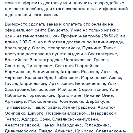
можете оформить доставку или получить товар удобным
для вас способом, для этого ознакомьтесь с информацией
о
доставке и самовывозе
.
Вы можете сделать заказ и оплатить его онлайн на
официальном сайте Бауцентр. У нас не только низкие
цены на такие товары, как Профильная труба 25x50x2 мм
длина 2,93-3 м, но и быстрая доставка по Калининграду,
Краснодару, Омску, Новороссийску, Пушкино. Также
доступна доставка до пункта выдачи в Светлогорске,
Балтийске, Зеленоградске, Черняховске, Гусеве,
Советске, Пионерском, Светлом, Гвардейске,
Кормиловке, Каличинске, Татарске, Розовке, Иртыше,
Черлаке, Красном Яре, Любинском, Марьяновке, Азово,
Гауфе, Таврическом, Иртышском, Белореченске, Усть-
Заостровке, Богословке, Майкопе, Сыропятском, Усть-
Лабинске, Горьковском, Кропоткине, Нижней Омке,
Армавире, Москаленках, Кореновске, Шербакуле,
Тимашевске, Павлоградке, Ленинградской, Архипо-
Осиповке, Джубге, Новомихайловском, Лазаревском,
Туапсе, Адлере, Сочи, Славянске-на-Кубани,
Анастасиевской, Чанах, Кабардинке, Геленджике,
Дивноморском, Пшаде, Абинске, Крымске, Славянске-на-