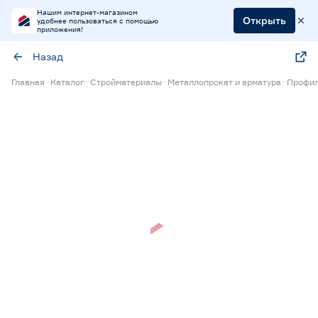
Нашим интернет-магазином
Открыть
удобнее пользоваться с помощью
приложения!
Назад
Главная
Каталог
Стройматериалы
Металлопрокат и арматура
Профил