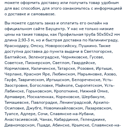
можете оформить доставку или получить товар удобным
для вас способом, для этого ознакомьтесь с информацией
о
доставке и самовывозе
.
Вы можете сделать заказ и оплатить его онлайн на
официальном сайте Бауцентр. У нас не только низкие
цены на такие товары, как Профильная труба 50x50x2 мм
длина 2,93-3 м, но и быстрая доставка по Калининграду,
Краснодару, Омску, Новороссийску, Пушкино. Также
доступна доставка до пункта выдачи в Светлогорске,
Балтийске, Зеленоградске, Черняховске, Гусеве,
Советске, Пионерском, Светлом, Гвардейске,
Кормиловке, Каличинске, Татарске, Розовке, Иртыше,
Черлаке, Красном Яре, Любинском, Марьяновке, Азово,
Гауфе, Таврическом, Иртышском, Белореченске, Усть-
Заостровке, Богословке, Майкопе, Сыропятском, Усть-
Лабинске, Горьковском, Кропоткине, Нижней Омке,
Армавире, Москаленках, Кореновске, Шербакуле,
Тимашевске, Павлоградке, Ленинградской, Архипо-
Осиповке, Джубге, Новомихайловском, Лазаревском,
Туапсе, Адлере, Сочи, Славянске-на-Кубани,
Анастасиевской, Чанах, Кабардинке, Геленджике,
Дивноморском, Пшаде, Абинске, Крымске, Славянске-на-