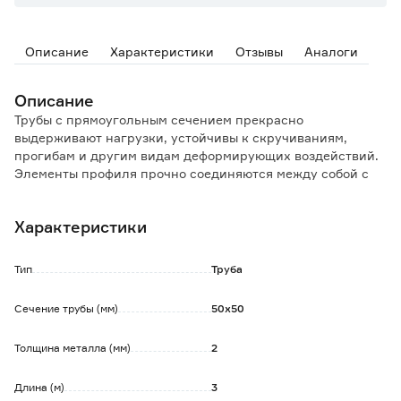
Описание
Характеристики
Отзывы
Аналоги
Описание
Трубы с прямоугольным сечением прекрасно
выдерживают нагрузки, устойчивы к скручиваниям,
прогибам и другим видам деформирующих воздействий.
Элементы профиля прочно соединяются между собой с
помощью сварки или крепежных болтов и применяются
при строительно-монтажных работах для обустройства
Характеристики
несущих и опорных каркасов.
Обратите внимание:
Тип
Труба
Допускается наличие следов поверхностной коррозии
(ржавчины), не влияющей на геометрию и прочность
Сечение трубы (мм)
50x50
металла. Может потребоваться дополнительная
обработка поверхности материала.
Толщина металла (мм)
2
Длина (м)
3