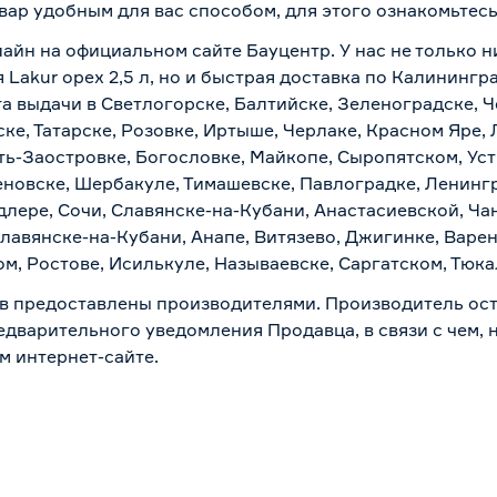
вар удобным для вас способом, для этого ознакомьтес
лайн на официальном сайте Бауцентр. У нас не только н
Lakur орех 2,5 л, но и быстрая доставка по Калинингр
а выдачи в Светлогорске, Балтийске, Зеленоградске, Ч
ке, Татарске, Розовке, Иртыше, Черлаке, Красном Яре, 
ть-Заостровке, Богословке, Майкопе, Сыропятском, Уст
новске, Шербакуле, Тимашевске, Павлоградке, Ленинг
лере, Сочи, Славянске-на-Кубани, Анастасиевской, Ча
лавянске-на-Кубани, Анапе, Витязево, Джигинке, Варен
м, Ростове, Исилькуле, Называевске, Саргатском, Тюк
в предоставлены производителями. Производитель ост
дварительного уведомления Продавца, в связи с чем, н
м интернет-сайте.