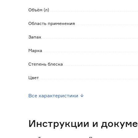
Объём (л)
Область применения
Запах
Марка
Степень блеска
Цвет
Страна производства
Все характеристики
Расход в один слой до (м2/л)
Вес брутто (кг)
Инструкции и докум