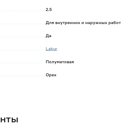
2.5
Для внутренних и наружных работ
Да
Lakur
Полуматовая
Орех
Россия
до 12
2.891
енты