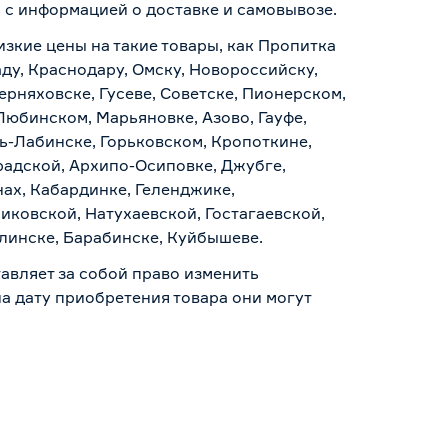
ь с информацией о
доставке и самовывозе
.
изкие цены на такие товары, как Пропитка
аду, Краснодару, Омску, Новороссийску,
ерняховске, Гусеве, Советске, Пионерском,
Любинском, Марьяновке, Азово, Гауфе,
ь-Лабинске, Горьковском, Кропоткине,
радской, Архипо-Осиповке, Джубге,
нах, Кабардинке, Геленджике,
иковской, Натухаевской, Гостагаевской,
алинске, Барабинске, Куйбышеве.
авляет за собой право изменить
а дату приобретения товара они могут