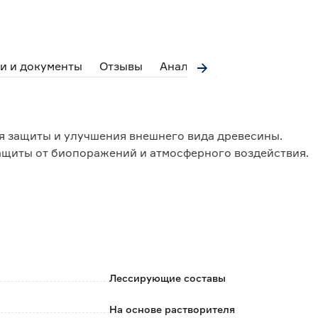
и и документы
Отзывы
Аналоги
ля защиты и улучшения внешнего вида древесины.
ащиты от биопоражений и атмосферного воздействия.
тся;
ти;
Лессирующие составы
На основе растворителя