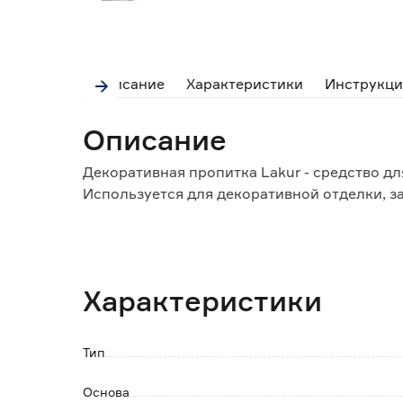
Описание
Характеристики
Инструкци
Описание
Декоративная пропитка Lakur - средство д
Используется для декоративной отделки, з
Особенности и преимущества:
- препятствует появлению трещин;
- не трескается, не шелушится, не отслаивае
Характеристики
- не образует видимой пленки на поверхнос
- предохраняет от плесени и грибка;
- паропроницаемая.
Тип
Основа