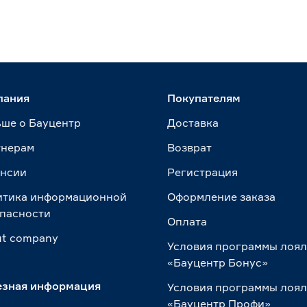
пания
Покупателям
ше о Бауцентр
Доставка
тнерам
Возврат
ансии
Регистрация
итика информационной
Оформление заказа
пасности
Оплата
t сompany
Условия программы лоя
«Бауцентр Бонус»
езная информация
Условия программы лоя
«Бауцентр Профи»