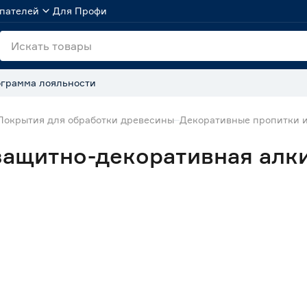
пателей
Для Профи
грамма лояльности
Покрытия для обработки древесины
Декоративные пропитки 
ащитно-декоративная алкид