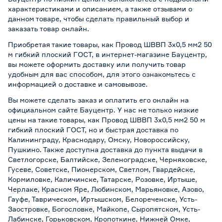
характеристиками и описанием, а также отзывами о
данном товаре, чтобы сделать правильный выбор и
заказать товар онлайн.
Приобретая такие товары, как Провод ШВВП 3х0,5 мм2 50
м гибкий плоский ГОСТ, в интернет-магазине Бауцентр,
вы можете оформить доставку или получить товар
удобным для вас способом, для этого ознакомьтесь с
информацией о
доставке и самовывозе
.
Вы можете сделать заказ и оплатить его онлайн на
официальном сайте Бауцентр. У нас не только низкие
цены на такие товары, как Провод ШВВП 3х0,5 мм2 50 м
гибкий плоский ГОСТ, но и быстрая доставка по
Калининграду, Краснодару, Омску, Новороссийску,
Пушкино. Также доступна доставка до пункта выдачи в
Светлогорске, Балтийске, Зеленоградске, Черняховске,
Гусеве, Советске, Пионерском, Светлом, Гвардейске,
Кормиловке, Каличинске, Татарске, Розовке, Иртыше,
Черлаке, Красном Яре, Любинском, Марьяновке, Азово,
Гауфе, Таврическом, Иртышском, Белореченске, Усть-
Заостровке, Богословке, Майкопе, Сыропятском, Усть-
Лабинске, Горьковском, Кропоткине, Нижней Омке,