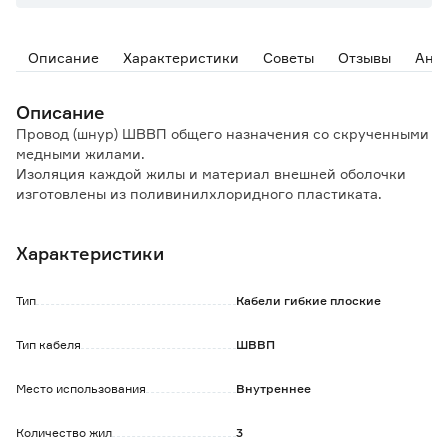
Описание
Характеристики
Советы
Отзывы
Ана
Описание
Провод (шнур) ШВВП общего назначения со скрученными
медными жилами.
Изоляция каждой жилы и материал внешней оболочки
изготовлены из поливинилхлоридного пластиката.
Применяется для присоединения электроприборов и
электроинструмента по уходу за жилищем и его ремонту,
Характеристики
холодильников, стиральных машин, используется при
производстве переносных светильников, бытовых
удлинителей, для подключения бытовых электрических
Тип
Кабели гибкие плоские
приборов, приборов видеонаблюдения, электрических
устройств и приборов быстрого применения к сетям с
Тип кабеля
ШВВП
напряжением до 380 В.
Место использования
Внутреннее
Преимущества:
Хорошая гибкость и стойкость к механическим
нагрузкам.
Количество жил
3