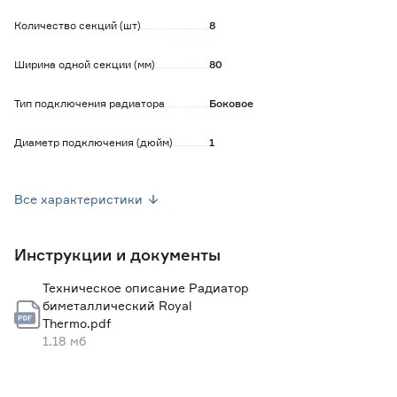
Количество секций (шт)
8
Ширина одной секции (мм)
80
Тип подключения радиатора
Боковое
Диаметр подключения (дюйм)
1
Теплоотдача (Вт)
1376
Все характеристики
Давление опрессовки (Бар)
25
Инструкции и документы
Рабочее давление (Бар)
25
Техническое описание Радиатор
Межосевое расстояние (мм)
500
биметаллический Royal
Thermo.pdf
Материал
Биметалл
1.18 мб
Цвет
Белый