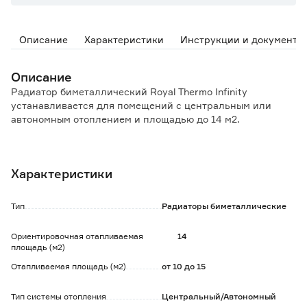
Описание
Характеристики
Инструкции и документы
Описание
Радиатор биметаллический Royal Thermo Infinity
устанавливается для помещений с центральным или
автономным отоплением и площадью до 14 м2.
Особенности и преимущества:
- повышенная коррозионная устойчивость и
Характеристики
эксплуатационная надежность;
- надежная работа в системах, подверженных
гидроударам и с химически агрессивными
Тип
Радиаторы биметаллические
теплоносителями (в том числе антифризами);
- экологически чистое внешнее покрытие без тяжелых
Ориентировочная отапливаемая
14
металлов и фосфатов - Oxsilan 9807;
площадь (м2)
- сверхстойкая 7-этапная NANO-покраска TECNOFIRMA.
Отапливаемая площадь (м2)
от 10 до 15
Тип системы отопления
Центральный/Автономный