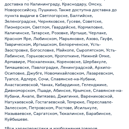
доставка по Калининграду, Краснодару, Омску,
Новороссийску, Пушкино. Также доступна доставка до
пункта выдачи в Светлогорске, Балтийске,
Зеленоградске, Черняховске, Гусеве, Советске,
Пионерском, Светлом, Гвардейске, Кормиловке,
Каличинске, Татарске, Розовке, Иртыше, Черлаке,
Красном Яре, Любинском, Марьяновке, Азово, Гауфе,
Таврическом, Иртышском, Белореченске, Усть-
Заостровке, Богословке, Майкопе, Сыропятском, Усть-
Лабинске, Горьковском, Кропоткине, Нижней Омке,
Армавире, Москаленках, Кореновске, Шербакуле,
Тимашевске, Павлоградке, Ленинградской, Архипо-
Осиповке, Джубге, Новомихайловском, Лазаревском,
Туапсе, Адлере, Сочи, Славянске-на-Кубани,
Анастасиевской, Чанах, Кабардинке, Геленджике,
Дивноморском, Пшаде, Абинске, Крымске, Славянске-на-
Кубани, Анапе, Витязево, Джигинке, Варениковской,
Натухаевской, Гостагаевской, Темрюке, Переславле-
Залесском, Петровском, Ростове, Исилькуле,
Называевске, Саргатском, Тюкалинске, Барабинске,
Куйбышеве.
*Все характеристики и изображения товаров