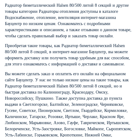
Радиатор биметаллический Halsen 80/500 литой 8 секций и другие
товары категории Радиаторы отопления доступны в каталоге
Водоснабжение, отопление, вентиляция интернет-магазина
Бауцентр по низким ценам. Ознакомьтесь с подробными
характеристиками и описанием, а также отзывами о данном товаре,
чтобы сделать правильный выбор и заказать товар онлайн.
Приобретая такие товары, как Радиатор биметаллический Halsen
80/500 литой 8 секций, в интернет-магазине Бауцентр, вы можете
оформить доставку или получить товар удобным для вас способом,
для этого ознакомьтесь с информацией о
доставке и самовывозе
.
Вы можете сделать заказ и оплатить его онлайн на официальном
сайте Бауцентр. У нас не только низкие цены на такие товары, как
Радиатор биметаллический Halsen 80/500 литой 8 секций, но и
быстрая доставка по Калининграду, Краснодару, Омску,
Новороссийску, Пушкино. Также доступна доставка до пункта
выдачи в Светлогорске, Балтийске, Зеленоградске, Черняховске,
Гусеве, Советске, Пионерском, Светлом, Гвардейске, Кормиловке,
Каличинске, Татарске, Розовке, Иртыше, Черлаке, Красном Яре,
Любинском, Марьяновке, Азово, Гауфе, Таврическом, Иртышском,
Белореченске, Усть-Заостровке, Богословке, Майкопе, Сыропятском,
Усть-Лабинске, Горьковском, Кропоткине, Нижней Омке,