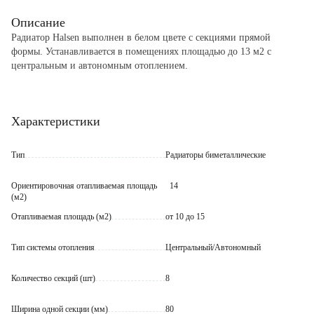
Описание
Радиатор Halsen выполнен в белом цвете с секциями прямой
формы. Устанавливается в помещениях площадью до 13 м2 с
центральным и автономным отоплением.
Особенности и преимущества:
- прочное и долговечное сочетание алюминиевого корпуса и
Характеристики
стального сердечника;
- устойчивость к воздействию избыточного давления при
гидравлических ударах в системах отопления;
Тип
Радиаторы биметаллические
- изготовлен методом литья под давлением;
- высокая теплоотдача;
Ориентировочная отапливаемая площадь
14
- современная система контроля качества.
(м2)
Отапливаемая площадь (м2)
от 10 до 15
Тип системы отопления
Центральный/Автономный
Количество секций (шт)
8
Ширина одной секции (мм)
80