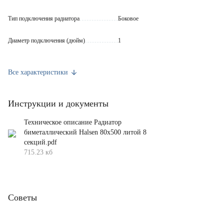
Тип подключения радиатора
Боковое
Диаметр подключения (дюйм)
1
Теплоотдача (Вт)
1360
Все характеристики
Давление опрессовки (Бар)
38
Инструкции и документы
Рабочее давление (Бар)
25
Техническое описание Радиатор
Объем теплоносителя в одной секции (л)
0.18
биметаллический Halsen 80х500 литой 8
секций.pdf
Межосевое расстояние (мм)
500
715.23 кб
Материал
Биметалл
Комплект поставки
Радиатор, паспорт
Советы
Цвет
Белый