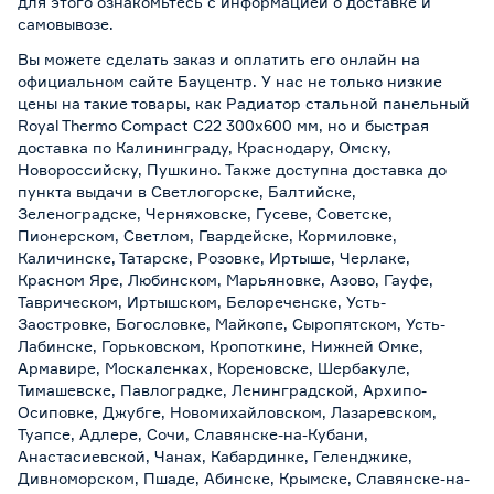
для этого ознакомьтесь с информацией о
доставке и
самовывозе
.
Вы можете сделать заказ и оплатить его онлайн на
официальном сайте Бауцентр. У нас не только низкие
цены на такие товары, как Радиатор стальной панельный
Royal Thermo Compact C22 300х600 мм, но и быстрая
доставка по Калининграду, Краснодару, Омску,
Новороссийску, Пушкино. Также доступна доставка до
пункта выдачи в Светлогорске, Балтийске,
Зеленоградске, Черняховске, Гусеве, Советске,
Пионерском, Светлом, Гвардейске, Кормиловке,
Каличинске, Татарске, Розовке, Иртыше, Черлаке,
Красном Яре, Любинском, Марьяновке, Азово, Гауфе,
Таврическом, Иртышском, Белореченске, Усть-
Заостровке, Богословке, Майкопе, Сыропятском, Усть-
Лабинске, Горьковском, Кропоткине, Нижней Омке,
Армавире, Москаленках, Кореновске, Шербакуле,
Тимашевске, Павлоградке, Ленинградской, Архипо-
Осиповке, Джубге, Новомихайловском, Лазаревском,
Туапсе, Адлере, Сочи, Славянске-на-Кубани,
Анастасиевской, Чанах, Кабардинке, Геленджике,
Дивноморском, Пшаде, Абинске, Крымске, Славянске-на-