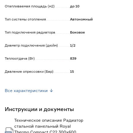
Обратите внимание:
Отапливаемая площадь (м2)
до 10
При установке радиатора необходимо заменить
транспортные заглушки на герметичные (входят в
комплект поставки).
Тип системы отопления
Автономный
Тип подключения радиатора
Боковое
Диаметр подключения (дюйм)
1/2
Теплоотдача (Вт)
839
Давление опрессовки (Бар)
15
Рабочее давление (Бар)
10
Все характеристики
Межосевое расстояние (мм)
245
Инструкции и документы
Материал
Сталь
Техническое описание Радиатор
Комплект поставки
Кронштейны для крепления - 2
стальной панельный Royal
шт., заглушка - 1 шт.,
Thermo Compact C22 300х600