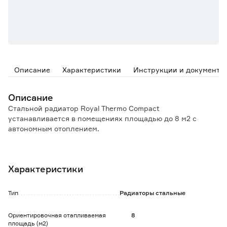
Описание
Характеристики
Инструкции и документы
Описание
Стальной радиатор Royal Thermo Compact
устанавливается в помещениях площадью до 8 м2 с
автономным отоплением.
Особенности и преимущества:
- изготовлен из стали толщиной 1,2 мм;
Характеристики
- сверхстойкая 5-этапная покраска;
- оснащен конвекционными элементами, боковыми
панелями и верхней декоративной решеткой;
Тип
Радиаторы стальные
- имеет высокую теплоотдачу;
- подключается как с правой, так и с левой стороны.
Ориентировочная отапливаемая
8
площадь (м2)