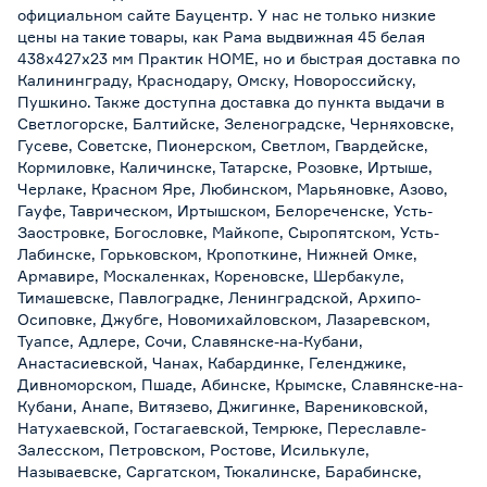
официальном сайте Бауцентр. У нас не только низкие
цены на такие товары, как Рама выдвижная 45 белая
438x427х23 мм Практик HOME, но и быстрая доставка по
Калининграду, Краснодару, Омску, Новороссийску,
Пушкино. Также доступна доставка до пункта выдачи в
Светлогорске, Балтийске, Зеленоградске, Черняховске,
Гусеве, Советске, Пионерском, Светлом, Гвардейске,
Кормиловке, Каличинске, Татарске, Розовке, Иртыше,
Черлаке, Красном Яре, Любинском, Марьяновке, Азово,
Гауфе, Таврическом, Иртышском, Белореченске, Усть-
Заостровке, Богословке, Майкопе, Сыропятском, Усть-
Лабинске, Горьковском, Кропоткине, Нижней Омке,
Армавире, Москаленках, Кореновске, Шербакуле,
Тимашевске, Павлоградке, Ленинградской, Архипо-
Осиповке, Джубге, Новомихайловском, Лазаревском,
Туапсе, Адлере, Сочи, Славянске-на-Кубани,
Анастасиевской, Чанах, Кабардинке, Геленджике,
Дивноморском, Пшаде, Абинске, Крымске, Славянске-на-
Кубани, Анапе, Витязево, Джигинке, Варениковской,
Натухаевской, Гостагаевской, Темрюке, Переславле-
Залесском, Петровском, Ростове, Исилькуле,
Называевске, Саргатском, Тюкалинске, Барабинске,