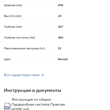
Ширина (мм)
438
Высота (мм)
23
Глубина (мм)
427
Глубина системы (мм)
450
Максимальная нагрузка (кг)
15
Цвет
Белый
Количество в упаковке (шт)
1
Все характеристики
Марка
Практик HOME
Инструкции и документы
Страна производства
Россия
Инструкция по сборке
Вес брутто (кг)
1.18
Гардеробная система Практик
HOME.pdf