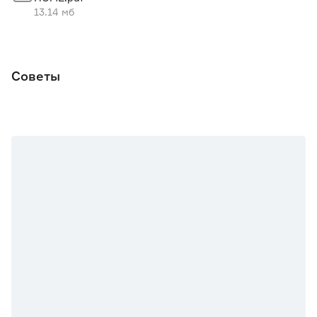
Тип выдвижения
без доводчика
13.14 мб
Ширина элемента (мм)
438
Советы