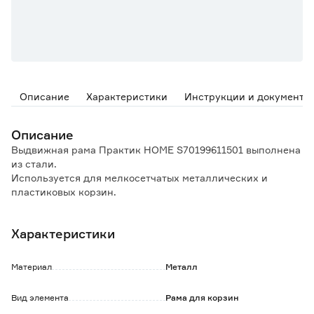
Описание
Характеристики
Инструкции и документы
Описание
Выдвижная рама Практик HOME S70199611501 выполнена
из стали.
Используется для мелкосетчатых металлических и
пластиковых корзин.
Легкая установка между двумя вертикальными стойками
на кронштейны полок 435 мм, инструменты при этом не
Характеристики
требуются.
Обратите внимание:
Материал
Металл
Все комплектующие приобретаются отдельно.
Вид элемента
Рама для корзин