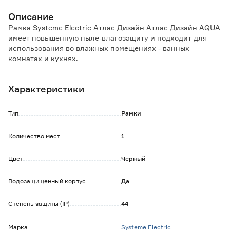
Описание
Рамка Systeme Electric Атлас Дизайн Атлас Дизайн AQUA
имеет повышенную пыле-влагозащиту и подходит для
использования во влажных помещениях - ванных
комнатах и кухнях.
Выполнена из прочного ABS-пластика в цвете карбон.
Характеристики
Несмотря на внешнее сходство, механизмы и рамки со
степенью защиты IP20 несовместимы с механизмами и
рамками со степенью защиты IP44.
Тип
Рамки
Количество мест
1
Цвет
Черный
Водозащищенный корпус
Да
Степень защиты (IP)
44
Марка
Systeme Electric