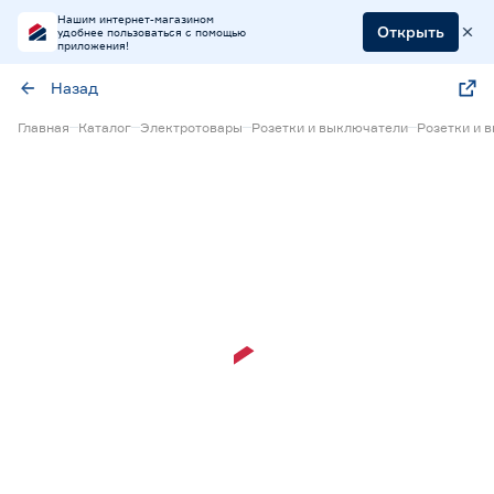
Нашим интернет-магазином
Открыть
удобнее пользоваться с помощью
приложения!
Назад
Главная
Каталог
Электротовары
Розетки и выключатели
Розетки и 