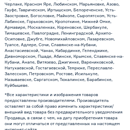
Черлаке, Красном Яре, Любинском, Марьяновке, Азово,
Гауфе, Таврическом, Иртышском, Белореченске, Усть-
Заостровке, Богословке, Майкопе, Сыропятском, Усть-
Лабинске, Горьковском, Кропоткине, Нижней Омке,
Армавире, Москаленках, Кореновске, Шербакуле,
Тимашевске, Павлоградке, Ленинградской, Архипо-
Осиповке, Джубге, Новомихайловском, Лазаревском,
Туапсе, Адлере, Сочи, Славянске-на-Кубани,
Анастасиевской, Чанах, Кабардинке, Геленджике,
Дивноморском, Пшаде, Абинске, Крымске, Славянске-на-
Кубани, Анапе, Витязево, Джигинке, Варениковской,
Натухаевской, Гостагаевской, Темрюке, Переславле-
Залесском, Петровском, Ростове, Исилькуле,
Называевске, Саргатском, Тюкалинске, Барабинске,
Куйбышеве.
*Все характеристики и изображения товаров
предоставлены производителями. Производитель
оставляет за собой право изменить характеристики/
внешний вид товара без предварительного уведомления
Продавца, в связи с чем, на дату приобретения товара
они могут отличаться от представленных на настоящем
интернет-сайте.