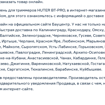
заказать товар онлайн.
мень для триммеров HUTER BT-PRO, в интернет-магазин
бом, для этого ознакомьтесь с информацией о
доставке
лайн на официальном сайте Бауцентр. У нас не только н
быстрая доставка по Калининграду, Краснодару, Омску
 Балтийске, Зеленоградске, Черняховске, Гусеве, Совет
, Иртыше, Черлаке, Красном Яре, Любинском, Марьяновк
е, Майкопе, Сыропятском, Усть-Лабинске, Горьковском,
ашевске, Павлоградке, Ленинградской, Архипо-Осиповк
ске-на-Кубани, Анастасиевской, Чанах, Кабардинке, Ге
зево, Джигинке, Варениковской, Натухаевской, Гостаг
ске, Саргатском, Тюкалинске, Барабинске, Куйбышеве.
в предоставлены производителями. Производитель ост
дварительного уведомления Продавца, в связи с чем, н
м интернет-сайте.