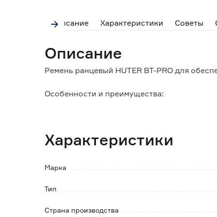
Описание
Характеристики
Советы
Описание
Ремень ранцевый HUTER BT-PRO для обеспе
Особенности и преимущества:
- обеспечивает комфорт при работе с трим
оставляя ваши руки свободными;
- использование прочных материалов обесп
Характеристики
износу;
- простота установки ремня дает возможно
использовать;
Марка
- подходит для различных моделей триммер
Тип
Совместимость:
HUTER GET-LS45, GET-1000S, GET-1200SL, GE
Страна производства