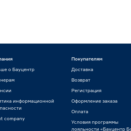
пания
Покупателям
ше о Бауцентр
Доставка
тнерам
Возврат
ансии
Регистрация
итика информационной
Оформление заказа
пасности
Оплата
t сompany
Условия программы
лояльности «Бауцентр Б