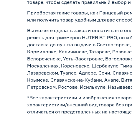
товаре, чтобы сделать правильный выбор и 
Приобретая такие товары, как Ранцевый ре
или получить товар удобным для вас спосо
Вы можете сделать заказ и оплатить его он
ремень для триммеров HUTER BT-PRO, но и 
доставка до пункта выдачи в Светлогорске,
Кормиловке, Каличинске, Татарске, Розовке
Белореченске, Усть-Заостровке, Богословк
Москаленках, Кореновске, Шербакуле, Тим
Лазаревском, Туапсе, Адлере, Сочи, Славян
Крымске, Славянске-на-Кубани, Анапе, Витя
Петровском, Ростове, Исилькуле, Называев
*Все характеристики и изображения товаро
характеристики/внешний вид товара без пре
отличаться от представленных на настояще