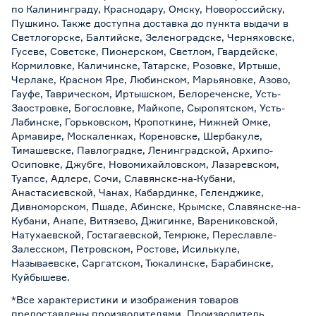
по Калининграду, Краснодару, Омску, Новороссийску,
Пушкино. Также доступна доставка до пункта выдачи в
Светлогорске, Балтийске, Зеленоградске, Черняховске,
Гусеве, Советске, Пионерском, Светлом, Гвардейске,
Кормиловке, Каличинске, Татарске, Розовке, Иртыше,
Черлаке, Красном Яре, Любинском, Марьяновке, Азово,
Гауфе, Таврическом, Иртышском, Белореченске, Усть-
Заостровке, Богословке, Майкопе, Сыропятском, Усть-
Лабинске, Горьковском, Кропоткине, Нижней Омке,
Армавире, Москаленках, Кореновске, Шербакуле,
Тимашевске, Павлоградке, Ленинградской, Архипо-
Осиповке, Джубге, Новомихайловском, Лазаревском,
Туапсе, Адлере, Сочи, Славянске-на-Кубани,
Анастасиевской, Чанах, Кабардинке, Геленджике,
Дивноморском, Пшаде, Абинске, Крымске, Славянске-на-
Кубани, Анапе, Витязево, Джигинке, Варениковской,
Натухаевской, Гостагаевской, Темрюке, Переславле-
Залесском, Петровском, Ростове, Исилькуле,
Называевске, Саргатском, Тюкалинске, Барабинске,
Куйбышеве.
*Все характеристики и изображения товаров
предоставлены производителями. Производитель