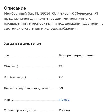
Описание
Мембранный бак FL 16014 RU Flexcon R (Флекскон Р)
предназначен для компенсации температурного
расширения теплоносителя и поддержания давления в
системах отопления и холодоснабжения.
Корпус расширительного бака, опоры изготовлены из
высококачественной углеродистой стали, покрытой
Характеристики
порошковой краской красного цвета.
Способ установки: настенный.
Тип
Баки расширительные
Исполнение: вертикальное.
Объем: 12 литров.
Объём (л)
12
Максимальное рабочее давление: 6 бар.
Исходное давление: 1,5 бара.
Вес брутто (кг)
2.6
Присоединительный размер: 3/4'.
Максимальная температура рабочей среды: +70
градусов.
Диаметр подключения (дюйм)
3/4
Минимально допустимая рабочая температура: -10
градусов.
Марка
Flamco
Допустимый тип теплоносителя: вода либо водно-
гликолевые смеси с концентрацией гликоля не более
Страна производства
Россия