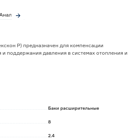
Аналоги
екскон Р) предназначен для компенсации
 и поддержания давления в системах отопления и
овлены из высококачественной углеродистой стали,
ета.
Баки расширительные
8
+70 градусов.
2.4