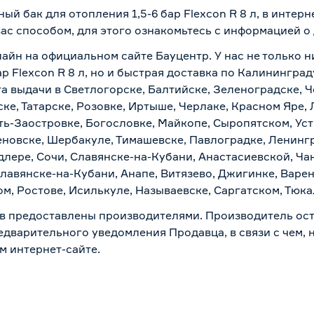
ый бак для отопления 1,5-6 бар Flexcon R 8 л, в интер
вас способом, для этого ознакомьтесь с информацией о
айн на официальном сайте Бауцентр. У нас не только н
р Flexcon R 8 л, но и быстрая доставка по Калининград
а выдачи в Светлогорске, Балтийске, Зеленоградске, Ч
ке, Татарске, Розовке, Иртыше, Черлаке, Красном Яре, 
ть-Заостровке, Богословке, Майкопе, Сыропятском, Уст
новске, Шербакуле, Тимашевске, Павлоградке, Ленинг
лере, Сочи, Славянске-на-Кубани, Анастасиевской, Ча
лавянске-на-Кубани, Анапе, Витязево, Джигинке, Варен
м, Ростове, Исилькуле, Называевске, Саргатском, Тюк
в предоставлены производителями. Производитель ост
дварительного уведомления Продавца, в связи с чем, н
м интернет-сайте.