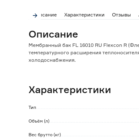
Описание
Характеристики
Отзывы
Описание
Мембранный бак FL 16010 RU Flexcon R (Фл
температурного расширения теплоносителя
холодоснабжения.
Корпус расширительного бака, опоры изгот
покрытой порошковой краской красного цв
Характеристики
Способ установки: настенный.
Исполнение: вертикальное.
Объем: 8 литров.
Тип
Максимальное рабочее давление: 6 бар.
Исходное давление: 1,5 бара.
Объём (л)
Присоединительный размер: 3/4'.
Максимальная температура рабочей среды: 
Вес брутто (кг)