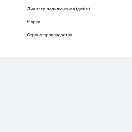
Минимально допустимая рабочая температур
Диаметр подключения (дюйм)
Допустимый тип теплоносителя: вода либо 
более 50%.
Марка
Страна производства