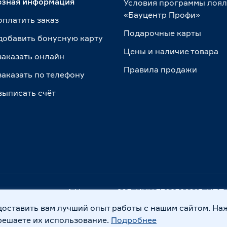
езная информация
Условия программы лоя
«Бауцентр Профи»
оплатить заказ
Подарочные карты
добавить бонусную карту
Цены и наличие товара
заказать онлайн
Правила продажи
заказать по телефону
выписать счёт
. Калининград, ул. А.Невского, 205. ИНН 7702596813, К
доставить вам лучший опыт работы с нашим сайтом. На
Правовая информация
Охрана труда
решаете их использование.
Подробнее