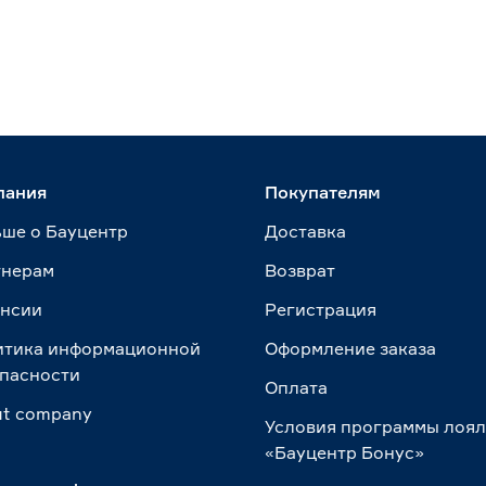
пания
Покупателям
ше о Бауцентр
Доставка
тнерам
Возврат
ансии
Регистрация
итика информационной
Оформление заказа
пасности
Оплата
t сompany
Условия программы лоя
«Бауцентр Бонус»