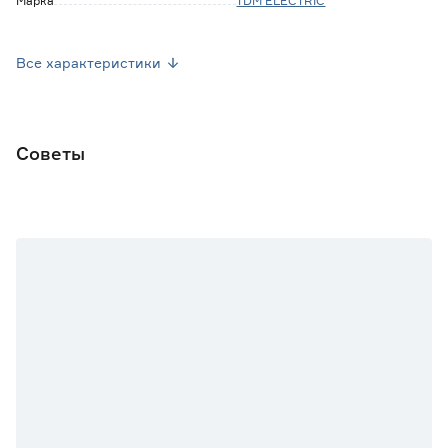
Марка
TDM ELECTRIC
Страна производства
Китай
Все характеристики
Степень защиты (IP)
30
Советы