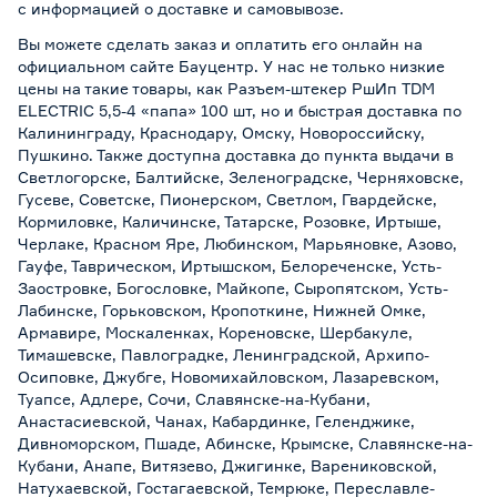
с информацией о
доставке и самовывозе
.
Вы можете сделать заказ и оплатить его онлайн на
официальном сайте Бауцентр. У нас не только низкие
цены на такие товары, как Разъем-штекер РшИп TDM
ELECTRIC 5,5-4 «папа» 100 шт, но и быстрая доставка по
Калининграду, Краснодару, Омску, Новороссийску,
Пушкино. Также доступна доставка до пункта выдачи в
Светлогорске, Балтийске, Зеленоградске, Черняховске,
Гусеве, Советске, Пионерском, Светлом, Гвардейске,
Кормиловке, Каличинске, Татарске, Розовке, Иртыше,
Черлаке, Красном Яре, Любинском, Марьяновке, Азово,
Гауфе, Таврическом, Иртышском, Белореченске, Усть-
Заостровке, Богословке, Майкопе, Сыропятском, Усть-
Лабинске, Горьковском, Кропоткине, Нижней Омке,
Армавире, Москаленках, Кореновске, Шербакуле,
Тимашевске, Павлоградке, Ленинградской, Архипо-
Осиповке, Джубге, Новомихайловском, Лазаревском,
Туапсе, Адлере, Сочи, Славянске-на-Кубани,
Анастасиевской, Чанах, Кабардинке, Геленджике,
Дивноморском, Пшаде, Абинске, Крымске, Славянске-на-
Кубани, Анапе, Витязево, Джигинке, Варениковской,
Натухаевской, Гостагаевской, Темрюке, Переславле-