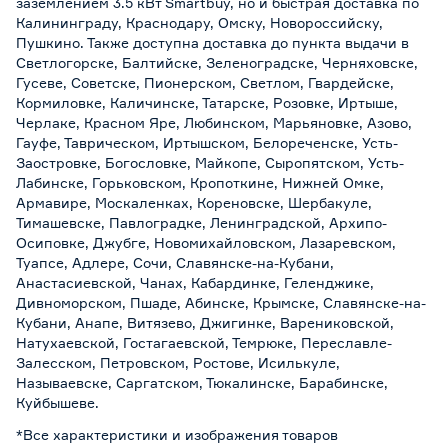
заземлением 3.5 кВт Smartbuy, но и быстрая доставка по
Калининграду, Краснодару, Омску, Новороссийску,
Пушкино. Также доступна доставка до пункта выдачи в
Светлогорске, Балтийске, Зеленоградске, Черняховске,
Гусеве, Советске, Пионерском, Светлом, Гвардейске,
Кормиловке, Каличинске, Татарске, Розовке, Иртыше,
Черлаке, Красном Яре, Любинском, Марьяновке, Азово,
Гауфе, Таврическом, Иртышском, Белореченске, Усть-
Заостровке, Богословке, Майкопе, Сыропятском, Усть-
Лабинске, Горьковском, Кропоткине, Нижней Омке,
Армавире, Москаленках, Кореновске, Шербакуле,
Тимашевске, Павлоградке, Ленинградской, Архипо-
Осиповке, Джубге, Новомихайловском, Лазаревском,
Туапсе, Адлере, Сочи, Славянске-на-Кубани,
Анастасиевской, Чанах, Кабардинке, Геленджике,
Дивноморском, Пшаде, Абинске, Крымске, Славянске-на-
Кубани, Анапе, Витязево, Джигинке, Варениковской,
Натухаевской, Гостагаевской, Темрюке, Переславле-
Залесском, Петровском, Ростове, Исилькуле,
Называевске, Саргатском, Тюкалинске, Барабинске,
Куйбышеве.
*Все характеристики и изображения товаров