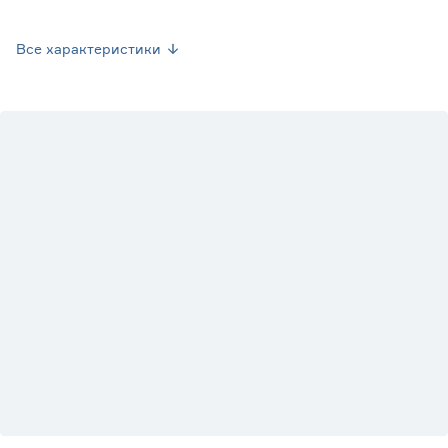
Марка
Smartbuy
Все характеристики
Страна производства
Китай
Гарантия
2 года
Вес брутто (кг)
0.13