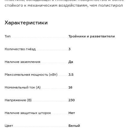
стойкого к механическим воздействиям, чем полистирол
и полипропилен.
Шины контактных групп разветвителей находятся в
Характеристики
дополнительном корпусе из негорючего материала.
Штифты вилок — никелированные, латунные.
Тип
Тройники и разветвители
Количество гнёзд
3
Наличие заземления
Да
Максимальная мощность (кВт)
3.5
Номинальный ток (А)
16
Напряжение (В)
230
Наличие защитных шторок
Нет
Цвет
Белый