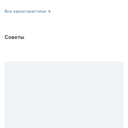
Посев семян
Апрель-Май/Июль
Все характеристики
Форма плода
Округло-эллиптическая
Марка
Русский огород
Советы
Страна производства
Россия
Вес брутто (кг)
0.004