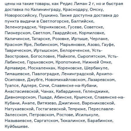
цены на такие товары, как Редис Лиман 2 г, но и быстрая
доставка по Калининграду, Краснодару, Омску,
Новороссийску, Пушкино. Также доступна доставка до
пункта выдачи в Светлогорске, Балтийске,
Зеленоградске, Черняховске, Гусеве, Советске,
Пионерском, Светлом, Гвардейске, Кормиловке,
Каличинске, Татарске, Розовке, Иртыше, Черлаке,
Красном Яре, Любинском, Марьяновке, Азово, Гауфе,
Таврическом, Иртышском, Белореченске, Усть-
Заостровке, Богословке, Майкопе, Сыропятском, Усть-
Лабинске, Горьковском, Кропоткине, Нижней Омке,
Армавире, Москаленках, Кореновске, Шербакуле,
Тимашевске, Павлоградке, Ленинградской, Архипо-
Осиповке, Джубге, Новомихайловском, Лазаревском,
Туапсе, Адлере, Сочи, Славянске-на-Кубани,
Анастасиевской, Чанах, Кабардинке, Геленджике,
Дивноморском, Пшаде, Абинске, Крымске, Славянске-на-
Кубани, Анапе, Витязево, Джигинке, Варениковской,
Натухаевской, Гостагаевской, Темрюке, Переславле-
Залесском, Петровском, Ростове, Исилькуле,
Называевске, Саргатском, Тюкалинске, Барабинске,
Куйбышеве.